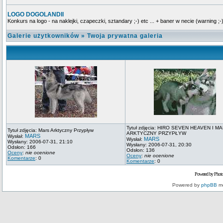
LOGO DOGOLANDII
Konkurs na logo - na naklejki, czapeczki, sztandary ;-) etc ... + baner w necie (warning ;-)
Galerie użytkowników
»
Twoja prywatna galeria
Tytuł zdjęcia: HIRO SEVEN HEAVEN I M
Tytuł zdjęcia: Mars Arktyczny Przypływ
ARKTYCZNY PRZYPŁYW
MARS
Wysłał:
MARS
Wysłał:
Wysłany: 2006-07-31, 21:10
Wysłany: 2006-07-31, 20:30
Odsłon: 166
Odsłon: 136
Oceny
:
nie ocenione
Oceny
:
nie ocenione
Komentarze
: 0
Komentarze
: 0
Powered by Phot
Powered by
phpBB
mo