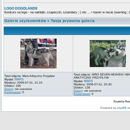
LOGO DOGOLANDII
Konkurs na logo - na naklejki, czapeczki, sztandary ;-) etc ... + baner w necie (warning ;-)
Galerie użytkowników
»
Twoja prywatna galeria
Tytuł zdjęcia: HIRO SEVEN HEAVEN I M
Tytuł zdjęcia: Mars Arktyczny Przypływ
ARKTYCZNY PRZYPŁYW
MARS
Wysłał:
MARS
Wysłał:
Wysłany: 2006-07-31, 21:10
Wysłany: 2006-07-31, 20:30
Odsłon: 166
Odsłon: 136
Oceny
:
nie ocenione
Oceny
:
nie ocenione
Komentarze
: 0
Komentarze
: 0
Powered by Phot
Powered by
phpBB
mo