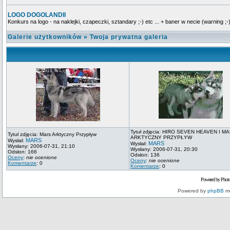
LOGO DOGOLANDII
Konkurs na logo - na naklejki, czapeczki, sztandary ;-) etc ... + baner w necie (warning ;-)
Galerie użytkowników
»
Twoja prywatna galeria
Tytuł zdjęcia: HIRO SEVEN HEAVEN I M
Tytuł zdjęcia: Mars Arktyczny Przypływ
ARKTYCZNY PRZYPŁYW
MARS
Wysłał:
MARS
Wysłał:
Wysłany: 2006-07-31, 21:10
Wysłany: 2006-07-31, 20:30
Odsłon: 166
Odsłon: 136
Oceny
:
nie ocenione
Oceny
:
nie ocenione
Komentarze
: 0
Komentarze
: 0
Powered by Phot
Powered by
phpBB
mo