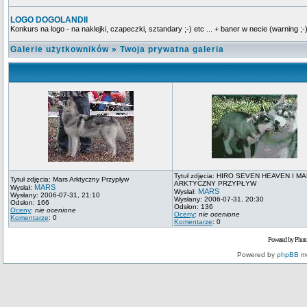
LOGO DOGOLANDII
Konkurs na logo - na naklejki, czapeczki, sztandary ;-) etc ... + baner w necie (warning ;-)
Galerie użytkowników
»
Twoja prywatna galeria
Tytuł zdjęcia: HIRO SEVEN HEAVEN I M
Tytuł zdjęcia: Mars Arktyczny Przypływ
ARKTYCZNY PRZYPŁYW
MARS
Wysłał:
MARS
Wysłał:
Wysłany: 2006-07-31, 21:10
Wysłany: 2006-07-31, 20:30
Odsłon: 166
Odsłon: 136
Oceny
:
nie ocenione
Oceny
:
nie ocenione
Komentarze
: 0
Komentarze
: 0
Powered by Phot
Powered by
phpBB
mo