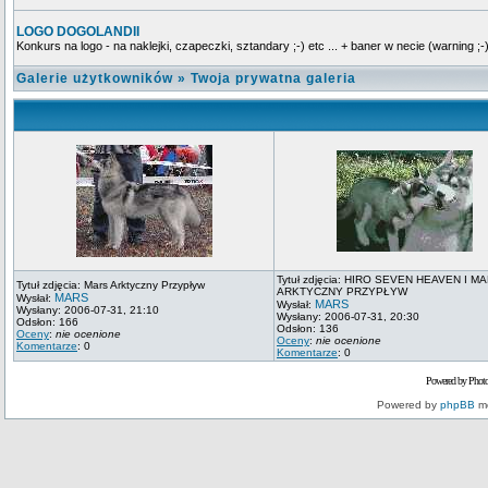
LOGO DOGOLANDII
Konkurs na logo - na naklejki, czapeczki, sztandary ;-) etc ... + baner w necie (warning ;-)
Galerie użytkowników
»
Twoja prywatna galeria
Tytuł zdjęcia: HIRO SEVEN HEAVEN I M
Tytuł zdjęcia: Mars Arktyczny Przypływ
ARKTYCZNY PRZYPŁYW
MARS
Wysłał:
MARS
Wysłał:
Wysłany: 2006-07-31, 21:10
Wysłany: 2006-07-31, 20:30
Odsłon: 166
Odsłon: 136
Oceny
:
nie ocenione
Oceny
:
nie ocenione
Komentarze
: 0
Komentarze
: 0
Powered by Phot
Powered by
phpBB
mo