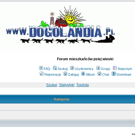
Forum mieszkańców psiej wioski
FAQ
Szukaj
Użytkownicy
Grupy
Statystyki
Rejestracja
Zaloguj
Album
Chat
Download
Szukaj
Statystyki
Toplista
Kategoria
Sk