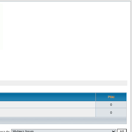
Pliki
0
0
ocz do: