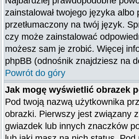
Najbardziej prawdopodobne powod
zainstalował twojego języka albo 
przetłumaczony na twój język. Spr
czy może zainstalować odpowiedni 
możesz sam je zrobić. Więcej inf
phpBB (odnośnik znajdziesz na do
Powrót do góry
Jak mogę wyświetlić obrazek 
Pod twoją nazwą użytkownika pr
obrazki. Pierwszy jest związany 
gwiazdek lub innych znaczków po
lub jaki masz na nich status. Po