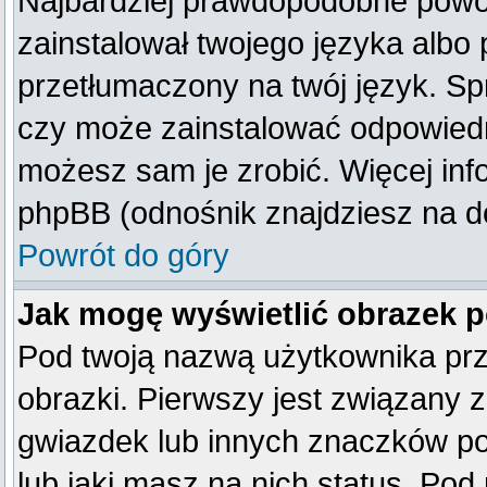
Najbardziej prawdopodobne powod
zainstalował twojego języka albo 
przetłumaczony na twój język. Spr
czy może zainstalować odpowiedni 
możesz sam je zrobić. Więcej inf
phpBB (odnośnik znajdziesz na do
Powrót do góry
Jak mogę wyświetlić obrazek 
Pod twoją nazwą użytkownika pr
obrazki. Pierwszy jest związany 
gwiazdek lub innych znaczków po
lub jaki masz na nich status. Po