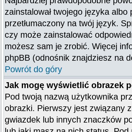
Najbardziej prawdopodobne powod
zainstalował twojego języka albo 
przetłumaczony na twój język. Spr
czy może zainstalować odpowiedni 
możesz sam je zrobić. Więcej inf
phpBB (odnośnik znajdziesz na do
Powrót do góry
Jak mogę wyświetlić obrazek 
Pod twoją nazwą użytkownika pr
obrazki. Pierwszy jest związany 
gwiazdek lub innych znaczków po
lub jaki masz na nich status. Po