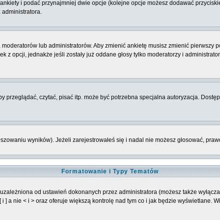
 ankiety i podać przynajmniej dwie opcje (kolejne opcje możesz dodawać przycisk
 administratora.
 moderatorów lub administratorów. Aby zmienić ankietę musisz zmienić pierwszy po
 z opcji, jednakże jeśli zostały już oddane głosy tylko moderatorzy i administrat
 przeglądać, czytać, pisać itp. może być potrzebna specjalna autoryzacja. Dostępu
łszowaniu wyników). Jeżeli zarejestrowałeś się i nadal nie możesz głosować, p
Formatowanie i Typy Tematów
 uzależniona od ustawień dokonanych przez administratora (możesz także wyłącz
] a nie < i > oraz oferuje większą kontrolę nad tym co i jak będzie wyświetlane. 