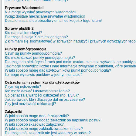
Jak mogę zostać Moderatorem Grupy?
Prywatne Wiadomości
Nie mogę wysyłać prywatnych wiadomości!
Wciąż dostaję niechciane prywatne wiadomości!
Dostałem spam lub obraźliwy email od kogoś z tego forum!
Sprawy phpBB 2
Kto napisał ten skrypt?
Dlaczego funkcja X nie jest dostępna?
Z kim mam się skontaktować w sprawach nadużyć i prawnych dotyczących tego
Punkty pomógł/pomogła
Czym są punkty pomógł/pomogła?
Kto może dawać punkty pomógł/pomogła?
Dlaczego na niektórych forach pod moim avatarem nie są wyświetlane punkty
Jak mogę sprawdzić liczbę i inne informacje związane z punktami, które posiada
W jaki sposób mogę dać użytkownikowi punkt pomógł/pomogła?
Ile mogę wystawić punktów w jednym temacie?
Ostrzeżenia - system kar dla użytkowników
Czym są ostrzeżenia?
Kto może dawać i usuwać ostrzeżenia?
Co oznaczają wartości ostrzeżeń (np. 1/3/6)?
Jak sprawdzić kto i dlaczego dał mi ostrzeżenie?
Czy jest możliwość reklamacji?
Załączniki
W jaki sposób mogę dodać załączniki?
W jaki sposób mogę dodać załącznik po napisaniu postu?
W jaki sposób skasować załącznik?
W jaki sposób mogę zaktualizować komentarz?
Dlaczego mój załącznik nie jest widoczny w poście?