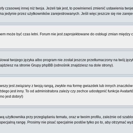
 czasowej innej niż twoja. Jeżeli tak jest, to powinieneś zmienić ustawienia twoj
 jedynie przez użytkowników zarejestrowanych. Jeśli więc jeszcze się nie zarejest
emem może być czas letni. Forum nie jest zaprojektowane do osbługi zmian między
ował twojego języka albo program nie został jeszcze przetłumaczony na twój język
znajdziesz na stronie Grupy phpBB (odnośnik znajdziesz na dole strony).
szy jest związany z twoją rangą, zwykle ma formę gwiazdek lub innych znaczków 
o jest inny. To od administratora zależy czy zechce udostępnić funkcje Avatartów i
no jest dobry!)
 użytkownika przy przeglądaniu tematu, oraz w twoim profilu, zależnie od szablon
pecjalną rangę. Prosimy nie pisać specjalnie postów tylko po to, aby otrzymać wy