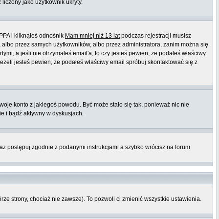
 liczony jako użytkownik ukryty.
PPA i kliknąłeś odnośnik
Mam mniej niż 13 lat
podczas rejestracji musisz
t, albo przez samych użytkowników, albo przez administratora, zanim można się
mi, a jeśli nie otrzymałeś email'a, to czy jesteś pewien, że podałeś właściwy
eli jesteś pewien, że podałeś właściwy email spróbuj skontaktować się z
twoje konto z jakiegoś powodu. Być może stało się tak, ponieważ nic nie
ie i bądź aktywny w dyskusjach.
raz postępuj zgodnie z podanymi instrukcjami a szybko wrócisz na forum
órze strony, chociaż nie zawsze). To pozwoli ci zmienić wszystkie ustawienia.