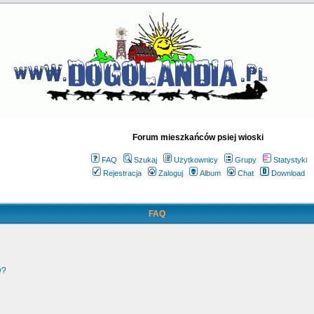
Forum mieszkańców psiej wioski
FAQ
Szukaj
Użytkownicy
Grupy
Statystyki
Rejestracja
Zaloguj
Album
Chat
Download
FAQ
w?