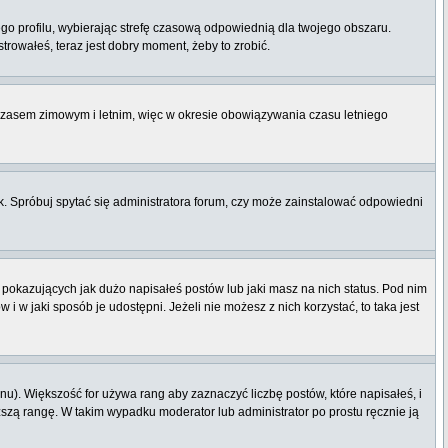
ego profilu, wybierając strefę czasową odpowiednią dla twojego obszaru.
rowałeś, teraz jest dobry moment, żeby to zrobić.
 czasem zimowym i letnim, więc w okresie obowiązywania czasu letniego
. Spróbuj spytać się administratora forum, czy może zainstalować odpowiedni
pokazujących jak dużo napisałeś postów lub jaki masz na nich status. Pod nim
 w jaki sposób je udostępni. Jeżeli nie możesz z nich korzystać, to taka jest
u). Większość for używa rang aby zaznaczyć liczbę postów, które napisałeś, i
ższą rangę. W takim wypadku moderator lub administrator po prostu ręcznie ją