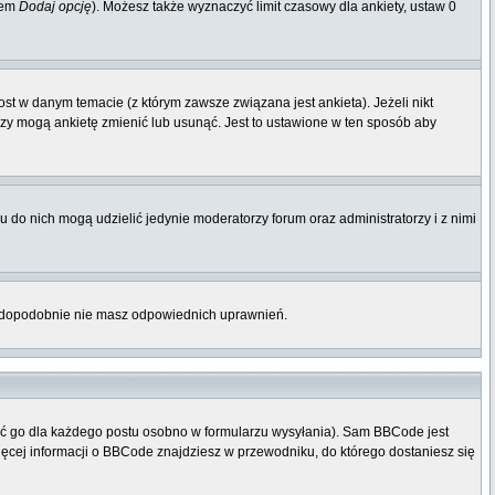
iem
Dodaj opcję
). Możesz także wyznaczyć limit czasowy dla ankiety, ustaw 0
st w danym temacie (z którym zawsze związana jest ankieta). Jeżeli nikt
orzy mogą ankietę zmienić lub usunąć. Jest to ustawione w ten sposób aby
 do nich mogą udzielić jedynie moderatorzy forum oraz administratorzy i z nimi
rawdopodobnie nie masz odpowiednich uprawnień.
ać go dla każdego postu osobno w formularzu wysyłania). Sam BBCode jest
Więcej informacji o BBCode znajdziesz w przewodniku, do którego dostaniesz się