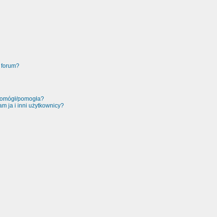
 forum?
 pomógł/pomogła?
m ja i inni użytkownicy?