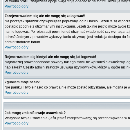
W swoim profilu znajdziesz opcję
Ukryj moją obecność na forum
. Jeżeli ją
włąc
Powrót do góry
Zarejestrowałem się ale nie mogę się zalogować!
Na początek sprawdź czy wpisujesz poprawny login i hasło. Jeżeli te są w por
postąpić zgodnie z otrzymanymi instrukcjami. Jeżeli tak nie jest to może twoj
na nie logować. Po rejestracji powinieneś otrzymać wiadomość czy wymagana jest
adres? Jednym z powodów wykorzystania aktywacji jest redukcja dostępu do fo
administratorem forum.
Powrót do góry
Rejestrowałem się kiedyś ale nie mogę się już logować!
Najbardziej prawdopodobne powody takiego stanu to: wpisałeś niewłaściwy login i
napisałeś? Często administratorzy usuwają użytkowników, którzy w ogóle nic n
Powrót do góry
Zgubiłem moje hasło!
Nie panikuj! Twoje hasło co prawda nie może zostać odzyskane, ale można je wyc
Powrót do góry
Jak mogę zmienić swoje ustawienia?
Wszystkie twoje ustawienia (jeśli jesteś zarejestrowany) są przechowywane w b
Powrót do góry