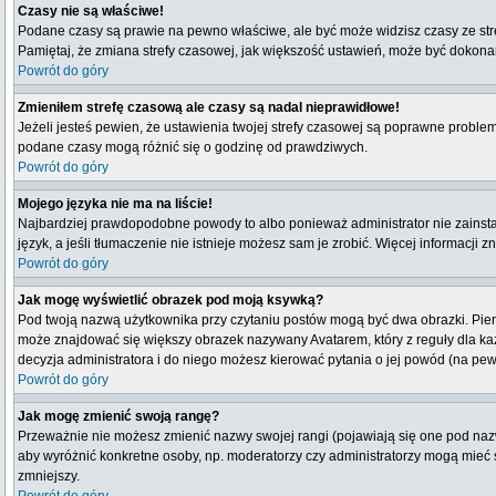
Czasy nie są właściwe!
Podane czasy są prawie na pewno właściwe, ale być może widzisz czasy ze strefy
Pamiętaj, że zmiana strefy czasowej, jak większość ustawień, może być dokonana
Powrót do góry
Zmieniłem strefę czasową ale czasy są nadal nieprawidłowe!
Jeżeli jesteś pewien, że ustawienia twojej strefy czasowej są poprawne probl
podane czasy mogą różnić się o godzinę od prawdziwych.
Powrót do góry
Mojego języka nie ma na liście!
Najbardziej prawdopodobne powody to albo ponieważ administrator nie zainstal
język, a jeśli tłumaczenie nie istnieje możesz sam je zrobić. Więcej informacji 
Powrót do góry
Jak mogę wyświetlić obrazek pod moją ksywką?
Pod twoją nazwą użytkownika przy czytaniu postów mogą być dwa obrazki. Pierw
może znajdować się większy obrazek nazywany Avatarem, który z reguły dla każdeg
decyzja administratora i do niego możesz kierować pytania o jej powód (na pew
Powrót do góry
Jak mogę zmienić swoją rangę?
Przeważnie nie możesz zmienić nazwy swojej rangi (pojawiają się one pod nazwą
aby wyróżnić konkretne osoby, np. moderatorzy czy administratorzy mogą mieć s
zmniejszy.