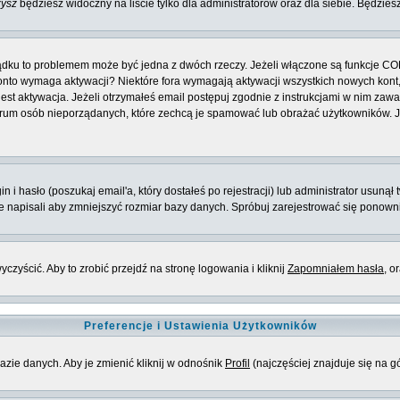
zysz
będziesz widoczny na liście tylko dla administratorów oraz dla siebie. Będziesz
ządku to problemem może być jedna z dwóch rzeczy. Jeżeli włączone są funkcje CO
e konto wymaga aktywacji? Niektóre fora wymagają aktywacji wszystkich nowych kon
 aktywacja. Jeżeli otrzymałeś email postępuj zgodnie z instrukcjami w nim zawarty
rum osób nieporządanych, które zechcą je spamować lub obrażać użytkowników. Jeż
 hasło (poszukaj email'a, który dostałeś po rejestracji) lub administrator usunął 
ie napisali aby zmniejszyć rozmiar bazy danych. Spróbuj zarejestrować się ponown
zyścić. Aby to zrobić przejdź na stronę logowania i kliknij
Zapomniałem hasła
, o
Preferencje i Ustawienia Użytkowników
azie danych. Aby je zmienić kliknij w odnośnik
Profil
(najczęściej znajduje się na g