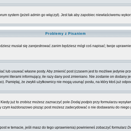
rum system (jeżeli admin go włączył). Jest tak aby zapobiec niewłaściwemu wyk
Problemy z Pisaniem
będziesz musiał się zarejestrować zanim będziesz mógł coś napisać; twoje uprawnien
ć lub usuwać własne posty. Aby zmienić post (czasem jest to możliwe jedynie przez
nymi literami informujący, ile razy dany post zmieniano. Nie zostanie on dodany jeś
o). Pamiętaj, że zwykli użytkownicy nie mogą usunąć postu, na który ktoś już odpo
 Kiedy już to zrobisz możesz zaznaczyć pole
Dodaj podpis
przy formularzu wysyła
zy czym każdorazowo pisząc post możesz zadecydować o nie dodawaniu do niego p
y post w temacie, jeśli masz do tego uprawnienia) powinieneś zobaczyć formularz
Do