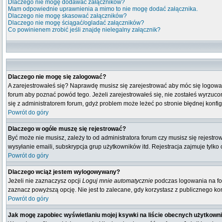
Dlaczego nie mogę dodawać załączników?
Mam odpowiednie uprawnienia a mimo to nie mogę dodać załącznika.
Dlaczego nie mogę skasować załączników?
Dlaczego nie mogę ściągać/ogladać załączników?
Co powinienem zrobić jeśli znajdę nielegalny załącznik?
Dlaczego nie mogę się zalogować?
A zarejestrowałeś się? Naprawdę musisz się zarejestrować aby móc się logować
forum aby poznać powód tego. Jeżeli zarejestrowałeś się, nie zostałeś wyrzucony
się z administratorem forum, gdyż problem może leżeć po stronie błędnej konfigu
Powrót do góry
Dlaczego w ogóle muszę się rejestrować?
Być może nie musisz, zależy to od administratora forum czy musisz się rejestr
wysyłanie emaili, subskrypcja grup użytkowników itd. Rejestracja zajmuje tylko
Powrót do góry
Dlaczego wciąż jestem wylogowywany?
Jeżeli nie zaznaczysz opcji
Loguj mnie automatycznie
podczas logowania na fo
zaznacz powyższą opcję. Nie jest to zalecane, gdy korzystasz z publicznego komp
Powrót do góry
Jak mogę zapobiec wyświetlaniu mojej ksywki na liście obecnych użytkown