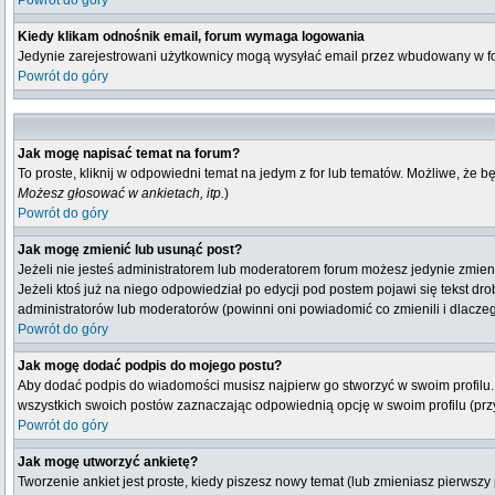
Powrót do góry
Kiedy klikam odnośnik email, forum wymaga logowania
Jedynie zarejestrowani użytkownicy mogą wysyłać email przez wbudowany w fo
Powrót do góry
Jak mogę napisać temat na forum?
To proste, kliknij w odpowiedni temat na jedym z for lub tematów. Możliwe, że 
Możesz głosować w ankietach, itp.
)
Powrót do góry
Jak mogę zmienić lub usunąć post?
Jeżeli nie jesteś administratorem lub moderatorem forum możesz jedynie zmienia
Jeżeli ktoś już na niego odpowiedział po edycji pod postem pojawi się tekst drob
administratorów lub moderatorów (powinni oni powiadomić co zmienili i dlaczeg
Powrót do góry
Jak mogę dodać podpis do mojego postu?
Aby dodać podpis do wiadomości musisz najpierw go stworzyć w swoim profilu.
wszystkich swoich postów zaznaczając odpowiednią opcję w swoim profilu (pr
Powrót do góry
Jak mogę utworzyć ankietę?
Tworzenie ankiet jest proste, kiedy piszesz nowy temat (lub zmieniasz pierwsz