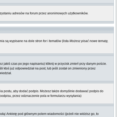
orzystaniu adresów na forum przez anonimowych użytkowników.
ia są wypisane na dole stron for i tematów (lista
Możesz pisać nowe tematy,
 jakiś czas po jego napisaniu) kliknij w przycisk
zmień
przy danym poście.
li ktoś już odpowiedział na post, lub jeśli został on zmieniony przez
wiedział.
nia postu, aby dodać podpis. Możesz także domyślnie dodawać podpis do
odpisu, przez odznaczenie pola w formularzu wysyłania)
daj Ankietę
pod głównym polem wiadomości (jeżeli nie widzisz go, to