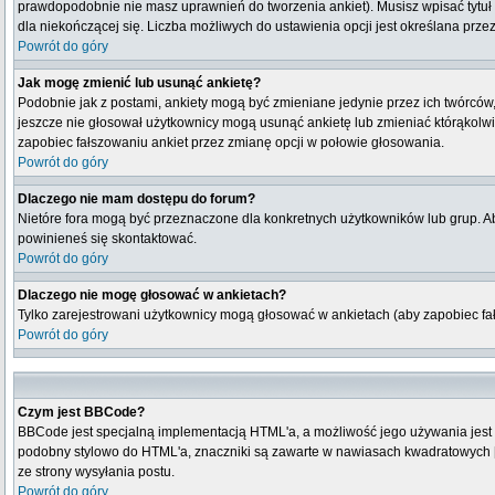
prawdopodobnie nie masz uprawnień do tworzenia ankiet). Musisz wpisać tytuł
dla niekończącej się. Liczba możliwych do ustawienia opcji jest określana przez
Powrót do góry
Jak mogę zmienić lub usunąć ankietę?
Podobnie jak z postami, ankiety mogą być zmieniane jedynie przez ich twórców,
jeszcze nie głosował użytkownicy mogą usunąć ankietę lub zmieniać którąkolwiek
zapobiec fałszowaniu ankiet przez zmianę opcji w połowie głosowania.
Powrót do góry
Dlaczego nie mam dostępu do forum?
Nietóre fora mogą być przeznaczone dla konkretnych użytkowników lub grup. Aby
powinieneś się skontaktować.
Powrót do góry
Dlaczego nie mogę głosować w ankietach?
Tylko zarejestrowani użytkownicy mogą głosować w ankietach (aby zapobiec fa
Powrót do góry
Czym jest BBCode?
BBCode jest specjalną implementacją HTML'a, a możliwość jego używania jest
podobny stylowo do HTML'a, znaczniki są zawarte w nawiasach kwadratowych [ i 
ze strony wysyłania postu.
Powrót do góry