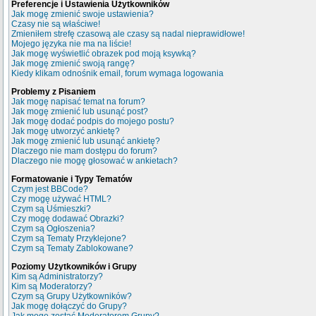
Preferencje i Ustawienia Użytkowników
Jak mogę zmienić swoje ustawienia?
Czasy nie są właściwe!
Zmieniłem strefę czasową ale czasy są nadal nieprawidłowe!
Mojego języka nie ma na liście!
Jak mogę wyświetlić obrazek pod moją ksywką?
Jak mogę zmienić swoją rangę?
Kiedy klikam odnośnik email, forum wymaga logowania
Problemy z Pisaniem
Jak mogę napisać temat na forum?
Jak mogę zmienić lub usunąć post?
Jak mogę dodać podpis do mojego postu?
Jak mogę utworzyć ankietę?
Jak mogę zmienić lub usunąć ankietę?
Dlaczego nie mam dostępu do forum?
Dlaczego nie mogę głosować w ankietach?
Formatowanie i Typy Tematów
Czym jest BBCode?
Czy mogę używać HTML?
Czym są Uśmieszki?
Czy mogę dodawać Obrazki?
Czym są Ogłoszenia?
Czym są Tematy Przyklejone?
Czym są Tematy Zablokowane?
Poziomy Użytkowników i Grupy
Kim są Administratorzy?
Kim są Moderatorzy?
Czym są Grupy Użytkowników?
Jak mogę dołączyć do Grupy?