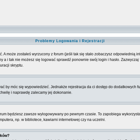
Problemy Logowania i Rejestracji
. A może zostałeś wyrzucony z forum (jeśli tak się stało zobaczysz odpowiednią 
 a i tak nie możesz się logować sprawdź ponownie swój login i hasło. Zazwyczaj to 
racji skryptu.
ować by móc się wypowiedzieć. Jednakże rejestracja da ci dostęp do dodatkowych fu
 chwilę i naprawdę zalecamy jej dokonanie.
rum będziesz zawsze wylogowywany po pewnym czasie. To zapobiega wykorzysta
utera, np. w bibliotece, kawiarni internetowej czy na uczelni.
ików?