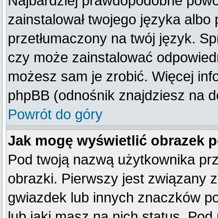
Najbardziej prawdopodobne powod
zainstalował twojego języka albo 
przetłumaczony na twój język. Spr
czy może zainstalować odpowiedni 
możesz sam je zrobić. Więcej inf
phpBB (odnośnik znajdziesz na do
Powrót do góry
Jak mogę wyświetlić obrazek 
Pod twoją nazwą użytkownika pr
obrazki. Pierwszy jest związany 
gwiazdek lub innych znaczków po
lub jaki masz na nich status. Po