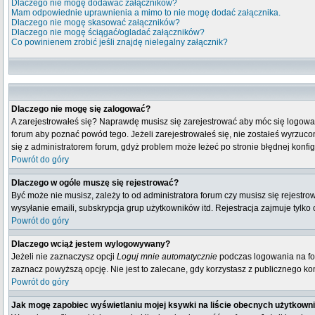
Dlaczego nie mogę dodawać załączników?
Mam odpowiednie uprawnienia a mimo to nie mogę dodać załącznika.
Dlaczego nie mogę skasować załączników?
Dlaczego nie mogę ściągać/ogladać załączników?
Co powinienem zrobić jeśli znajdę nielegalny załącznik?
Dlaczego nie mogę się zalogować?
A zarejestrowałeś się? Naprawdę musisz się zarejestrować aby móc się logować
forum aby poznać powód tego. Jeżeli zarejestrowałeś się, nie zostałeś wyrzucony
się z administratorem forum, gdyż problem może leżeć po stronie błędnej konfigu
Powrót do góry
Dlaczego w ogóle muszę się rejestrować?
Być może nie musisz, zależy to od administratora forum czy musisz się rejestr
wysyłanie emaili, subskrypcja grup użytkowników itd. Rejestracja zajmuje tylko
Powrót do góry
Dlaczego wciąż jestem wylogowywany?
Jeżeli nie zaznaczysz opcji
Loguj mnie automatycznie
podczas logowania na fo
zaznacz powyższą opcję. Nie jest to zalecane, gdy korzystasz z publicznego komp
Powrót do góry
Jak mogę zapobiec wyświetlaniu mojej ksywki na liście obecnych użytkown