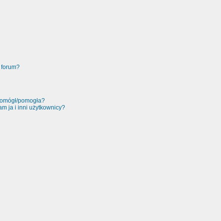
 forum?
 pomógł/pomogła?
m ja i inni użytkownicy?