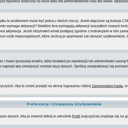
zysz
będziesz widoczny na liście tylko dla administratorów oraz dla siebie. Będziesz
ządku to problemem może być jedna z dwóch rzeczy. Jeżeli włączone są funkcje CO
e konto wymaga aktywacji? Niektóre fora wymagają aktywacji wszystkich nowych kon
 aktywacja. Jeżeli otrzymałeś email postępuj zgodnie z instrukcjami w nim zawarty
rum osób nieporządanych, które zechcą je spamować lub obrażać użytkowników. Jeż
 hasło (poszukaj email'a, który dostałeś po rejestracji) lub administrator usunął 
ie napisali aby zmniejszyć rozmiar bazy danych. Spróbuj zarejestrować się ponown
zyścić. Aby to zrobić przejdź na stronę logowania i kliknij
Zapomniałem hasła
, o
Preferencje i Ustawienia Użytkowników
azie danych. Aby je zmienić kliknij w odnośnik
Profil
(najczęściej znajduje się na g