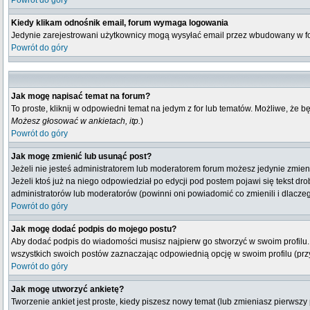
Powrót do góry
Kiedy klikam odnośnik email, forum wymaga logowania
Jedynie zarejestrowani użytkownicy mogą wysyłać email przez wbudowany w fo
Powrót do góry
Jak mogę napisać temat na forum?
To proste, kliknij w odpowiedni temat na jedym z for lub tematów. Możliwe, że 
Możesz głosować w ankietach, itp.
)
Powrót do góry
Jak mogę zmienić lub usunąć post?
Jeżeli nie jesteś administratorem lub moderatorem forum możesz jedynie zmienia
Jeżeli ktoś już na niego odpowiedział po edycji pod postem pojawi się tekst drob
administratorów lub moderatorów (powinni oni powiadomić co zmienili i dlaczeg
Powrót do góry
Jak mogę dodać podpis do mojego postu?
Aby dodać podpis do wiadomości musisz najpierw go stworzyć w swoim profilu.
wszystkich swoich postów zaznaczając odpowiednią opcję w swoim profilu (pr
Powrót do góry
Jak mogę utworzyć ankietę?
Tworzenie ankiet jest proste, kiedy piszesz nowy temat (lub zmieniasz pierwsz