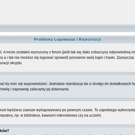
Problemy Logowania i Rejestracji
. A może zostałeś wyrzucony z forum (jeśli tak się stało zobaczysz odpowiednią 
 a i tak nie możesz się logować sprawdź ponownie swój login i hasło. Zazwyczaj to 
racji skryptu.
ować by móc się wypowiedzieć. Jednakże rejestracja da ci dostęp do dodatkowych fu
 chwilę i naprawdę zalecamy jej dokonanie.
rum będziesz zawsze wylogowywany po pewnym czasie. To zapobiega wykorzysta
utera, np. w bibliotece, kawiarni internetowej czy na uczelni.
ików?