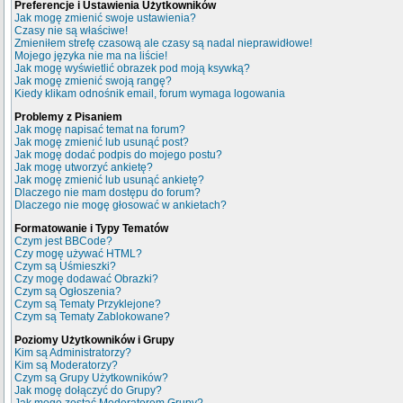
Preferencje i Ustawienia Użytkowników
Jak mogę zmienić swoje ustawienia?
Czasy nie są właściwe!
Zmieniłem strefę czasową ale czasy są nadal nieprawidłowe!
Mojego języka nie ma na liście!
Jak mogę wyświetlić obrazek pod moją ksywką?
Jak mogę zmienić swoją rangę?
Kiedy klikam odnośnik email, forum wymaga logowania
Problemy z Pisaniem
Jak mogę napisać temat na forum?
Jak mogę zmienić lub usunąć post?
Jak mogę dodać podpis do mojego postu?
Jak mogę utworzyć ankietę?
Jak mogę zmienić lub usunąć ankietę?
Dlaczego nie mam dostępu do forum?
Dlaczego nie mogę głosować w ankietach?
Formatowanie i Typy Tematów
Czym jest BBCode?
Czy mogę używać HTML?
Czym są Uśmieszki?
Czy mogę dodawać Obrazki?
Czym są Ogłoszenia?
Czym są Tematy Przyklejone?
Czym są Tematy Zablokowane?
Poziomy Użytkowników i Grupy
Kim są Administratorzy?
Kim są Moderatorzy?
Czym są Grupy Użytkowników?
Jak mogę dołączyć do Grupy?