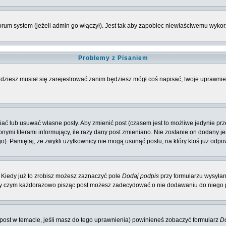
rum system (jeżeli admin go włączył). Jest tak aby zapobiec niewłaściwemu wyk
Problemy z Pisaniem
będziesz musiał się zarejestrować zanim będziesz mógł coś napisać; twoje uprawnien
ć lub usuwać własne posty. Aby zmienić post (czasem jest to możliwe jedynie przez
nymi literami informujący, ile razy dany post zmieniano. Nie zostanie on dodany jeś
o). Pamiętaj, że zwykli użytkownicy nie mogą usunąć postu, na który ktoś już odpo
 Kiedy już to zrobisz możesz zaznaczyć pole
Dodaj podpis
przy formularzu wysyła
zy czym każdorazowo pisząc post możesz zadecydować o nie dodawaniu do niego p
y post w temacie, jeśli masz do tego uprawnienia) powinieneś zobaczyć formularz
Do