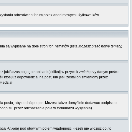
orzystaniu adresów na forum przez anonimowych użytkowników.
ia są wypisane na dole stron for i tematów (lista
Możesz pisać nowe tematy,
 jakiś czas po jego napisaniu) kliknij w przycisk
zmień
przy danym poście.
li ktoś już odpowiedział na post, lub jeśli został on zmieniony przez
wiedział.
nia postu, aby dodać podpis. Możesz także domyślnie dodawać podpis do
odpisu, przez odznaczenie pola w formularzu wysyłania)
daj Ankietę
pod głównym polem wiadomości (jeżeli nie widzisz go, to