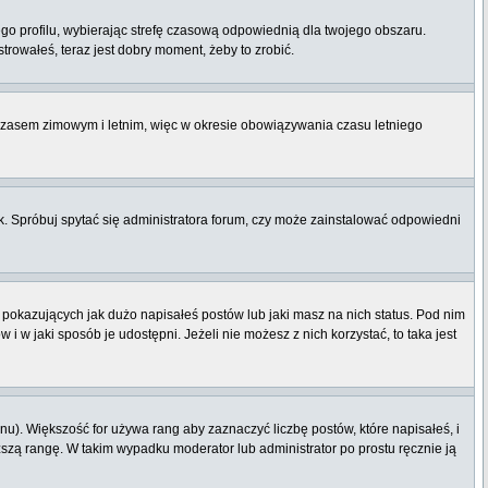
ego profilu, wybierając strefę czasową odpowiednią dla twojego obszaru.
rowałeś, teraz jest dobry moment, żeby to zrobić.
 czasem zimowym i letnim, więc w okresie obowiązywania czasu letniego
. Spróbuj spytać się administratora forum, czy może zainstalować odpowiedni
pokazujących jak dużo napisałeś postów lub jaki masz na nich status. Pod nim
 w jaki sposób je udostępni. Jeżeli nie możesz z nich korzystać, to taka jest
u). Większość for używa rang aby zaznaczyć liczbę postów, które napisałeś, i
ższą rangę. W takim wypadku moderator lub administrator po prostu ręcznie ją