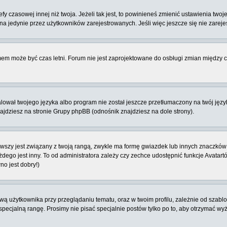
 czasowej innej niż twoja. Jeżeli tak jest, to powinieneś zmienić ustawienia twoj
 jedynie przez użytkowników zarejestrowanych. Jeśli więc jeszcze się nie zarejest
emem może być czas letni. Forum nie jest zaprojektowane do osbługi zmian między
ował twojego języka albo program nie został jeszcze przetłumaczony na twój język
znajdziesz na stronie Grupy phpBB (odnośnik znajdziesz na dole strony).
szy jest związany z twoją rangą, zwykle ma formę gwiazdek lub innych znaczków 
o jest inny. To od administratora zależy czy zechce udostępnić funkcje Avatartów i
no jest dobry!)
 użytkownika przy przeglądaniu tematu, oraz w twoim profilu, zależnie od szablon
pecjalną rangę. Prosimy nie pisać specjalnie postów tylko po to, aby otrzymać wy