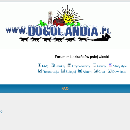
Forum mieszkańców psiej wioski
FAQ
Szukaj
Użytkownicy
Grupy
Statystyki
Rejestracja
Zaloguj
Album
Chat
Download
FAQ
w?