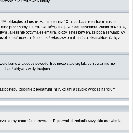
 liczony jako użytkownik ukryty.
PPA i kliknąłeś odnośnik
Mam mniej niż 13 lat
podczas rejestracji musisz
t, albo przez samych użytkowników, albo przez administratora, zanim można się
mi, a jeśli nie otrzymałeś email'a, to czy jesteś pewien, że podałeś właściwy
eli jesteś pewien, że podałeś właściwy email spróbuj skontaktować się z
twoje konto z jakiegoś powodu. Być może stało się tak, ponieważ nic nie
ie i bądź aktywny w dyskusjach.
raz postępuj zgodnie z podanymi instrukcjami a szybko wrócisz na forum
órze strony, chociaż nie zawsze). To pozwoli ci zmienić wszystkie ustawienia.