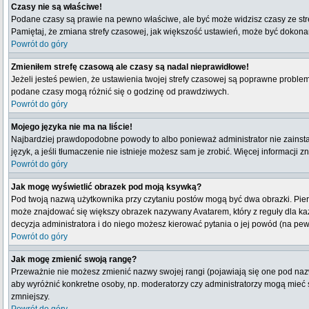
Czasy nie są właściwe!
Podane czasy są prawie na pewno właściwe, ale być może widzisz czasy ze strefy
Pamiętaj, że zmiana strefy czasowej, jak większość ustawień, może być dokonana
Powrót do góry
Zmieniłem strefę czasową ale czasy są nadal nieprawidłowe!
Jeżeli jesteś pewien, że ustawienia twojej strefy czasowej są poprawne probl
podane czasy mogą różnić się o godzinę od prawdziwych.
Powrót do góry
Mojego języka nie ma na liście!
Najbardziej prawdopodobne powody to albo ponieważ administrator nie zainstal
język, a jeśli tłumaczenie nie istnieje możesz sam je zrobić. Więcej informacji 
Powrót do góry
Jak mogę wyświetlić obrazek pod moją ksywką?
Pod twoją nazwą użytkownika przy czytaniu postów mogą być dwa obrazki. Pierw
może znajdować się większy obrazek nazywany Avatarem, który z reguły dla każdeg
decyzja administratora i do niego możesz kierować pytania o jej powód (na pew
Powrót do góry
Jak mogę zmienić swoją rangę?
Przeważnie nie możesz zmienić nazwy swojej rangi (pojawiają się one pod nazwą
aby wyróżnić konkretne osoby, np. moderatorzy czy administratorzy mogą mieć s
zmniejszy.