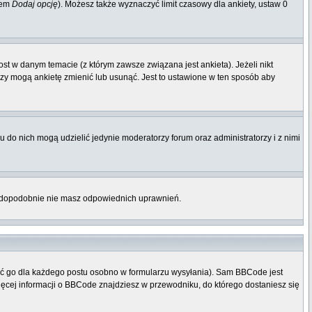
iem
Dodaj opcję
). Możesz także wyznaczyć limit czasowy dla ankiety, ustaw 0
st w danym temacie (z którym zawsze związana jest ankieta). Jeżeli nikt
orzy mogą ankietę zmienić lub usunąć. Jest to ustawione w ten sposób aby
 do nich mogą udzielić jedynie moderatorzy forum oraz administratorzy i z nimi
rawdopodobnie nie masz odpowiednich uprawnień.
ać go dla każdego postu osobno w formularzu wysyłania). Sam BBCode jest
Więcej informacji o BBCode znajdziesz w przewodniku, do którego dostaniesz się