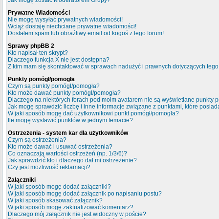
Jak mogę zostać Moderatorem Grupy?
Prywatne Wiadomości
Nie mogę wysyłać prywatnych wiadomości!
Wciąż dostaję niechciane prywatne wiadomości!
Dostałem spam lub obraźliwy email od kogoś z tego forum!
Sprawy phpBB 2
Kto napisał ten skrypt?
Dlaczego funkcja X nie jest dostępna?
Z kim mam się skontaktować w sprawach nadużyć i prawnych dotyczących tego
Punkty pomógł/pomogła
Czym są punkty pomógł/pomogła?
Kto może dawać punkty pomógł/pomogła?
Dlaczego na niektórych forach pod moim avatarem nie są wyświetlane punkty
Jak mogę sprawdzić liczbę i inne informacje związane z punktami, które posiada
W jaki sposób mogę dać użytkownikowi punkt pomógł/pomogła?
Ile mogę wystawić punktów w jednym temacie?
Ostrzeżenia - system kar dla użytkowników
Czym są ostrzeżenia?
Kto może dawać i usuwać ostrzeżenia?
Co oznaczają wartości ostrzeżeń (np. 1/3/6)?
Jak sprawdzić kto i dlaczego dał mi ostrzeżenie?
Czy jest możliwość reklamacji?
Załączniki
W jaki sposób mogę dodać załączniki?
W jaki sposób mogę dodać załącznik po napisaniu postu?
W jaki sposób skasować załącznik?
W jaki sposób mogę zaktualizować komentarz?
Dlaczego mój załącznik nie jest widoczny w poście?