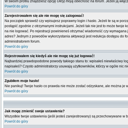
W swoim profilu znajdziesz opcję
Ukryj moją obecność na forum
. Jeżeli ją
włąc
Powrót do góry
Zarejestrowałem się ale nie mogę się zalogować!
Na początek sprawdź czy wpisujesz poprawny login i hasło. Jeżeli te są w por
postąpić zgodnie z otrzymanymi instrukcjami. Jeżeli tak nie jest to może twoj
na nie logować. Po rejestracji powinieneś otrzymać wiadomość czy wymagana jest
adres? Jednym z powodów wykorzystania aktywacji jest redukcja dostępu do fo
administratorem forum.
Powrót do góry
Rejestrowałem się kiedyś ale nie mogę się już logować!
Najbardziej prawdopodobne powody takiego stanu to: wpisałeś niewłaściwy login i
napisałeś? Często administratorzy usuwają użytkowników, którzy w ogóle nic n
Powrót do góry
Zgubiłem moje hasło!
Nie panikuj! Twoje hasło co prawda nie może zostać odzyskane, ale można je wyc
Powrót do góry
Jak mogę zmienić swoje ustawienia?
Wszystkie twoje ustawienia (jeśli jesteś zarejestrowany) są przechowywane w b
Powrót do góry