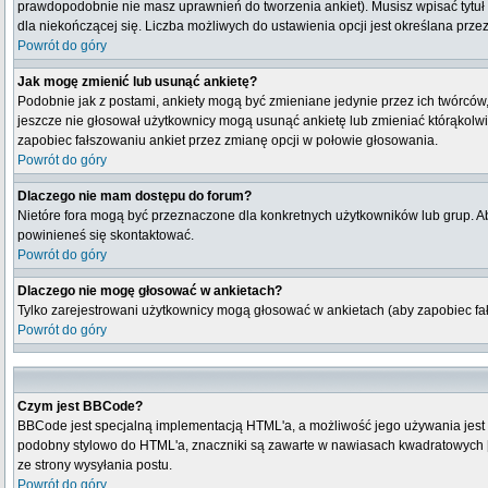
prawdopodobnie nie masz uprawnień do tworzenia ankiet). Musisz wpisać tytuł
dla niekończącej się. Liczba możliwych do ustawienia opcji jest określana przez
Powrót do góry
Jak mogę zmienić lub usunąć ankietę?
Podobnie jak z postami, ankiety mogą być zmieniane jedynie przez ich twórców,
jeszcze nie głosował użytkownicy mogą usunąć ankietę lub zmieniać którąkolwiek
zapobiec fałszowaniu ankiet przez zmianę opcji w połowie głosowania.
Powrót do góry
Dlaczego nie mam dostępu do forum?
Nietóre fora mogą być przeznaczone dla konkretnych użytkowników lub grup. Aby
powinieneś się skontaktować.
Powrót do góry
Dlaczego nie mogę głosować w ankietach?
Tylko zarejestrowani użytkownicy mogą głosować w ankietach (aby zapobiec fa
Powrót do góry
Czym jest BBCode?
BBCode jest specjalną implementacją HTML'a, a możliwość jego używania jest
podobny stylowo do HTML'a, znaczniki są zawarte w nawiasach kwadratowych [ i 
ze strony wysyłania postu.
Powrót do góry