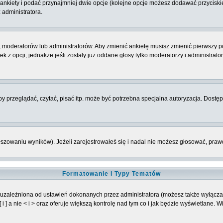
 ankiety i podać przynajmniej dwie opcje (kolejne opcje możesz dodawać przycisk
 administratora.
 moderatorów lub administratorów. Aby zmienić ankietę musisz zmienić pierwszy po
 z opcji, jednakże jeśli zostały już oddane głosy tylko moderatorzy i administrat
 przeglądać, czytać, pisać itp. może być potrzebna specjalna autoryzacja. Dostępu
łszowaniu wyników). Jeżeli zarejestrowałeś się i nadal nie możesz głosować, p
Formatowanie i Typy Tematów
 uzależniona od ustawień dokonanych przez administratora (możesz także wyłącz
] a nie < i > oraz oferuje większą kontrolę nad tym co i jak będzie wyświetlane. 