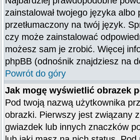
Najbardziej prawdopodobne powod
zainstalował twojego języka albo 
przetłumaczony na twój język. Spr
czy może zainstalować odpowiedni 
możesz sam je zrobić. Więcej inf
phpBB (odnośnik znajdziesz na do
Powrót do góry
Jak mogę wyświetlić obrazek 
Pod twoją nazwą użytkownika pr
obrazki. Pierwszy jest związany 
gwiazdek lub innych znaczków po
lub jaki masz na nich status. Po