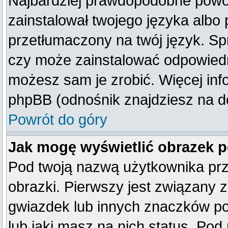
Najbardziej prawdopodobne powod
zainstalował twojego języka albo 
przetłumaczony na twój język. Spr
czy może zainstalować odpowiedni 
możesz sam je zrobić. Więcej inf
phpBB (odnośnik znajdziesz na do
Powrót do góry
Jak mogę wyświetlić obrazek 
Pod twoją nazwą użytkownika pr
obrazki. Pierwszy jest związany 
gwiazdek lub innych znaczków po
lub jaki masz na nich status. Po