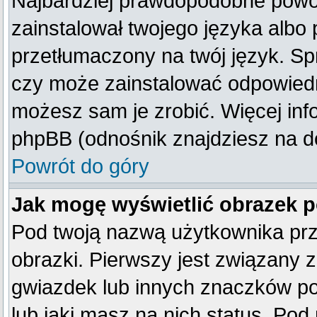
Najbardziej prawdopodobne powod
zainstalował twojego języka albo 
przetłumaczony na twój język. Spr
czy może zainstalować odpowiedni 
możesz sam je zrobić. Więcej inf
phpBB (odnośnik znajdziesz na do
Powrót do góry
Jak mogę wyświetlić obrazek 
Pod twoją nazwą użytkownika pr
obrazki. Pierwszy jest związany 
gwiazdek lub innych znaczków po
lub jaki masz na nich status. Po