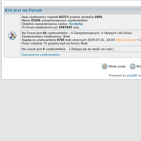
Kto jest na Forum
Nasi użytkownicy napisali
82373
postów, tematów
2856
Mamy
53356
zarejestrowanych użytkowników
Ostatnio zarejestrowana osoba:
ScottySp
To forum odwiedzono już
3587839
razy
Na Forum jest
60
użytkowników :: 0 Zarejestrowanych, 0 Ukrytych i 60 Gości
Zarejestrowani Użytkownicy: Brak
Najwięcej użytkowników
8785
było obecnych 2026-07-21, 19:03
Administrator
•
Przez ostatnie 72 godziny byli na forum: Brak
Na czacie jest
0
użytkowników [ Zaloguj się by wejść na czat ]
Ostrzeżenia użytkowników
Nowe posty
Br
Powered by
phpBB
mo