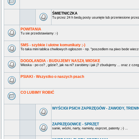
ŚMIETNICZKA
Tu przez 24 h bedą posty usunięte lub przeniesione prz
POWITANIA
Tu sie przedstawiamy :-)
SMS - szybkie i ulotne komunikaty ;-)
To taka mini tablica chwilowych ogloszen - np. "poszedlem na piwo bede wieczo
DOGOLANDIA - BUDUJEMY NASZĄ WIOSKE
Wioska - po co? , gdzie?, jak na ni? zarobimy i jak j? zbudujemy ... oraz z czeg
PSIAKI - Wszystko o naszych psach
CO LUBIMY ROBIĆ
WYŚCIGI PSICH ZAPRZĘGÓW - ZAWODY, TRENING
ZAPRZĘGOWCE - SPRZĘT
sanie, wózki, narty, namioty, osprzet, patenty ;-) ...