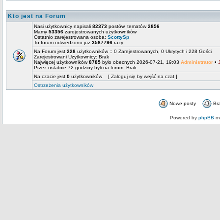
Kto jest na Forum
Nasi użytkownicy napisali
82373
postów, tematów
2856
Mamy
53356
zarejestrowanych użytkowników
Ostatnio zarejestrowana osoba:
ScottySp
To forum odwiedzono już
3587796
razy
Na Forum jest
228
użytkowników :: 0 Zarejestrowanych, 0 Ukrytych i 228 Gości
Zarejestrowani Użytkownicy: Brak
Najwięcej użytkowników
8785
było obecnych 2026-07-21, 19:03
Administrator
•
Przez ostatnie 72 godziny byli na forum: Brak
Na czacie jest
0
użytkowników [ Zaloguj się by wejść na czat ]
Ostrzeżenia użytkowników
Nowe posty
Br
Powered by
phpBB
mo