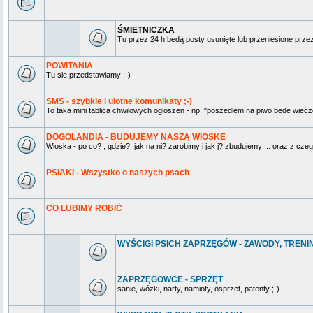
ŚMIETNICZKA
Tu przez 24 h bedą posty usunięte lub przeniesione prz
POWITANIA
Tu sie przedstawiamy :-)
SMS - szybkie i ulotne komunikaty ;-)
To taka mini tablica chwilowych ogloszen - np. "poszedlem na piwo bede wieczo
DOGOLANDIA - BUDUJEMY NASZĄ WIOSKE
Wioska - po co? , gdzie?, jak na ni? zarobimy i jak j? zbudujemy ... oraz z czeg
PSIAKI - Wszystko o naszych psach
CO LUBIMY ROBIĆ
WYŚCIGI PSICH ZAPRZĘGÓW - ZAWODY, TRENING
ZAPRZĘGOWCE - SPRZĘT
sanie, wózki, narty, namioty, osprzet, patenty ;-) ...