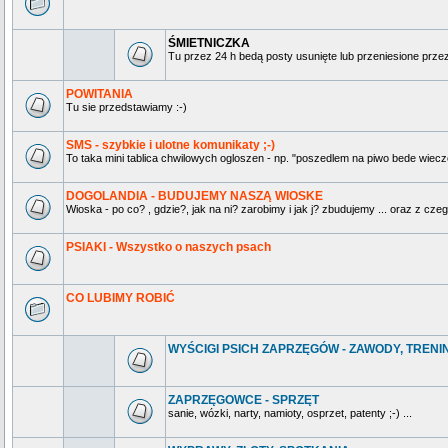
ŚMIETNICZKA
Tu przez 24 h bedą posty usunięte lub przeniesione prz
POWITANIA
Tu sie przedstawiamy :-)
SMS - szybkie i ulotne komunikaty ;-)
To taka mini tablica chwilowych ogloszen - np. "poszedlem na piwo bede wieczo
DOGOLANDIA - BUDUJEMY NASZĄ WIOSKE
Wioska - po co? , gdzie?, jak na ni? zarobimy i jak j? zbudujemy ... oraz z czeg
PSIAKI - Wszystko o naszych psach
CO LUBIMY ROBIĆ
WYŚCIGI PSICH ZAPRZĘGÓW - ZAWODY, TRENING
ZAPRZĘGOWCE - SPRZĘT
sanie, wózki, narty, namioty, osprzet, patenty ;-) ...