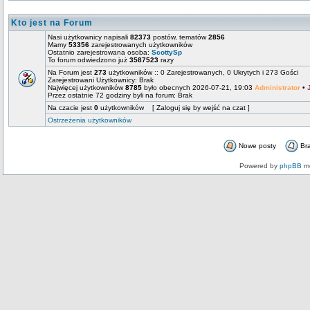
Kto jest na Forum
Nasi użytkownicy napisali
82373
postów, tematów
2856
Mamy
53356
zarejestrowanych użytkowników
Ostatnio zarejestrowana osoba:
ScottySp
To forum odwiedzono już
3587523
razy
Na Forum jest
273
użytkowników :: 0 Zarejestrowanych, 0 Ukrytych i 273 Gości
Zarejestrowani Użytkownicy: Brak
Najwięcej użytkowników
8785
było obecnych 2026-07-21, 19:03
Administrator
•
Przez ostatnie 72 godziny byli na forum: Brak
Na czacie jest
0
użytkowników [ Zaloguj się by wejść na czat ]
Ostrzeżenia użytkowników
Nowe posty
Br
Powered by
phpBB
mo