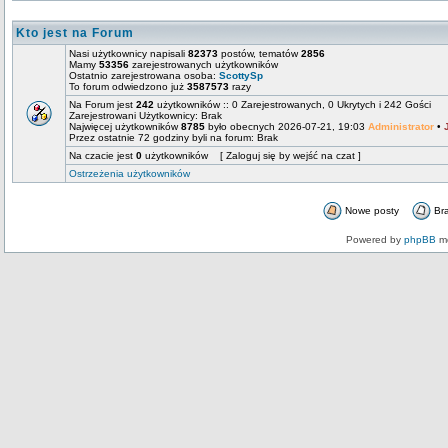
Kto jest na Forum
Nasi użytkownicy napisali
82373
postów, tematów
2856
Mamy
53356
zarejestrowanych użytkowników
Ostatnio zarejestrowana osoba:
ScottySp
To forum odwiedzono już
3587573
razy
Na Forum jest
242
użytkowników :: 0 Zarejestrowanych, 0 Ukrytych i 242 Gości
Zarejestrowani Użytkownicy: Brak
Najwięcej użytkowników
8785
było obecnych 2026-07-21, 19:03
Administrator
•
Przez ostatnie 72 godziny byli na forum: Brak
Na czacie jest
0
użytkowników [ Zaloguj się by wejść na czat ]
Ostrzeżenia użytkowników
Nowe posty
Br
Powered by
phpBB
mo