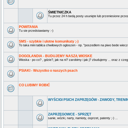
ŚMIETNICZKA
Tu przez 24 h bedą posty usunięte lub przeniesione prz
POWITANIA
Tu sie przedstawiamy :-)
SMS - szybkie i ulotne komunikaty ;-)
To taka mini tablica chwilowych ogloszen - np. "poszedlem na piwo bede wieczo
DOGOLANDIA - BUDUJEMY NASZĄ WIOSKE
Wioska - po co? , gdzie?, jak na ni? zarobimy i jak j? zbudujemy ... oraz z czeg
PSIAKI - Wszystko o naszych psach
CO LUBIMY ROBIĆ
WYŚCIGI PSICH ZAPRZĘGÓW - ZAWODY, TRENING
ZAPRZĘGOWCE - SPRZĘT
sanie, wózki, narty, namioty, osprzet, patenty ;-) ...