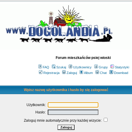
Forum mieszkańców psiej wioski
FAQ
Szukaj
Użytkownicy
Grupy
Statystyki
Rejestracja
Zaloguj
Album
Chat
Download
Wpisz nazwę użytkownika i hasło by się zalogować
Użytkownik:
Hasło:
Zaloguj mnie automatycznie przy każdej wizycie: