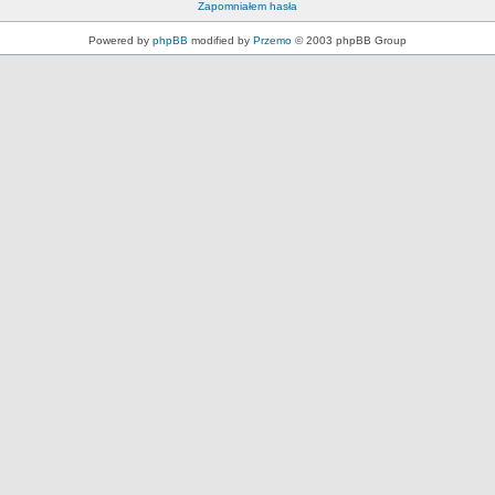
Zapomniałem hasła
Powered by
phpBB
modified by
Przemo
© 2003 phpBB Group