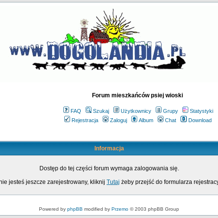
Forum mieszkańców psiej wioski
FAQ
Szukaj
Użytkownicy
Grupy
Statystyki
Rejestracja
Zaloguj
Album
Chat
Download
Informacja
Dostęp do tej części forum wymaga zalogowania się.
nie jesteś jeszcze zarejestrowany, kliknij
Tutaj
żeby przejść do formularza rejestrac
Powered by
phpBB
modified by
Przemo
© 2003 phpBB Group