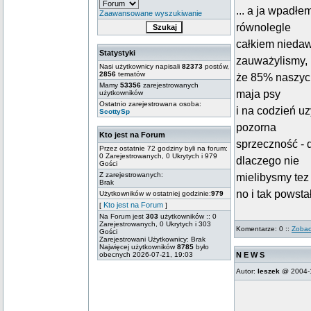
... a ja wpadł
Zaawansowane wyszukiwanie
równolegle
całkiem niedawn
Statystyki
zauważylismy,
Nasi użytkownicy napisali
82373
postów,
2856
tematów
że 85% naszych 
Mamy
53356
zarejestrowanych
maja psy
użytkowników
Ostatnio zarejestrowana osoba:
i na codzień uz
ScottySp
pozorna
Kto jest na Forum
sprzeczność - 
Przez ostatnie 72 godziny byli na forum:
0 Zarejestrowanych, 0 Ukrytych i 979
dlaczego nie
Gości
Z zarejestrowanych:
mielibysmy tez
Brak
no i tak powsta
Użytkowników w ostatniej godzinie:
979
Kto jest na Forum
[
]
Na Forum jest
303
użytkowników :: 0
Zarejestrowanych, 0 Ukrytych i 303
Komentarze: 0 ::
Zobac
Gości
Zarejestrowani Użytkownicy: Brak
Najwięcej użytkowników
8785
było
obecnych 2026-07-21, 19:03
N E W S
Autor:
leszek
@ 2004-1