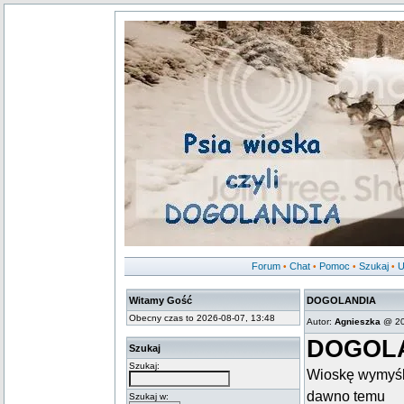
Forum
Chat
Pomoc
Szukaj
U
•
•
•
•
Witamy Gość
DOGOLANDIA
Obecny czas to 2026-08-07, 13:48
Autor:
Agnieszka
@ 20
DOGOL
Szukaj
Szukaj:
Wioskę wymyśl
dawno temu
Szukaj w: