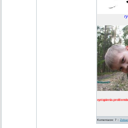
ry
Uwaga! W przypadku wystąpienia problemów z po
Komentarze: 7 ::
Zobac