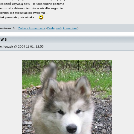
 codzień uzywają netu - to taka troche pozorna
zeczność - dziwne nie dziwne ale dlaczego nie
libysmy tez mieszkac po swojemu ...
 tak powstała psia wioska ...
entarze: 0 ::
Zobacz komentarze
(
Dodaj swój komentarz
)
 W S
or:
leszek
@ 2004-11-01, 12:55