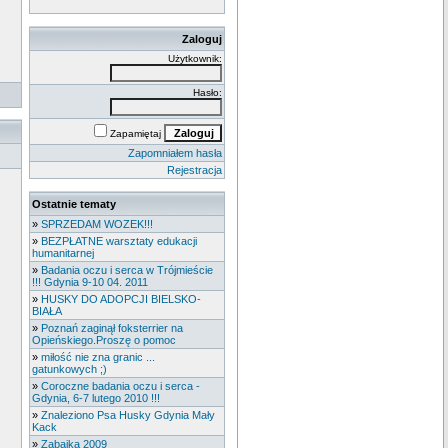
Zaloguj
Użytkownik:
Hasło:
Zapamiętaj
Zapomniałem hasła
Rejestracja
Ostatnie tematy
»
SPRZEDAM WOZEK!!!
»
BEZPŁATNE warsztaty edukacji
humanitarnej
»
Badania oczu i serca w Trójmieście
!!! Gdynia 9-10 04. 2011
»
HUSKY DO ADOPCJI BIELSKO-
BIAŁA
»
Poznań zaginął foksterrier na
Opieńskiego.Proszę o pomoc
»
miłość nie zna granic ...
gatunkowych ;)
»
Coroczne badania oczu i serca -
Gdynia, 6-7 lutego 2010 !!!
»
Znaleziono Psa Husky Gdynia Mały
Kack
»
Zabajka 2009