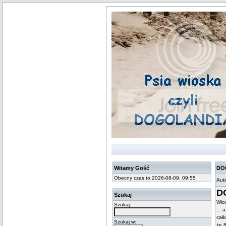
Witamy Gość
DO
Obecny czas to 2026-08-09, 09:55
Aut
D
Szukaj
Wio
Szukaj:
...
całk
Szukaj w:
że 8