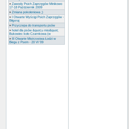
»
Zawody Psich Zaprzęgów Minikowo
17-18 Październik 2009
»
Zmiana pokoleniowa ;)
»
I Otwarte Wyścigi Psich Zaprzęgów -
Biłgoraj
»
Przyczepa do transportu psów
»
hotel dla psów &quot;u misi&quot;
Bukowiec koło Czarnkowa (w
»
III Otwarte Mistrzostwa Łodzi w
Biegu z Psem - 20 VI '09