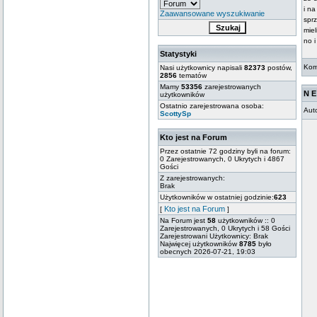
i na
Zaawansowane wyszukiwanie
spr
mie
no i
Statystyki
Kom
Nasi użytkownicy napisali
82373
postów,
2856
tematów
Mamy
53356
zarejestrowanych
N E
użytkowników
Ostatnio zarejestrowana osoba:
Aut
ScottySp
Kto jest na Forum
Przez ostatnie 72 godziny byli na forum:
0 Zarejestrowanych, 0 Ukrytych i 4867
Gości
Z zarejestrowanych:
Brak
Użytkowników w ostatniej godzinie:
623
Kto jest na Forum
[
]
Na Forum jest
58
użytkowników :: 0
Zarejestrowanych, 0 Ukrytych i 58 Gości
Zarejestrowani Użytkownicy: Brak
Najwięcej użytkowników
8785
było
obecnych 2026-07-21, 19:03