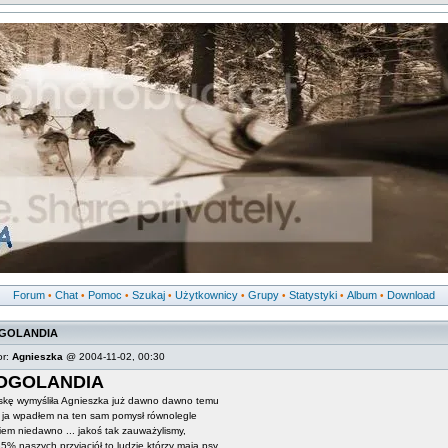
Forum
Chat
Pomoc
Szukaj
Użytkownicy
Grupy
Statystyki
Album
Download
•
•
•
•
•
•
•
•
GOLANDIA
or:
Agnieszka
@ 2004-11-02, 00:30
OGOLANDIA
skę wymyśliła Agnieszka już dawno dawno temu
 a ja wpadłem na ten sam pomysł równolegle
iem niedawno ... jakoś tak zauważylismy,
5% naszych przyjaciół to ludzie którzy maja psy