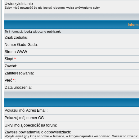
Uwierzytelnianie:
Żeby mieć pewność że nie jesteś robotem, wpisz wyświetlone cyfry
Inform
Te informacje będą widoczne publicznie
Znak zodiaku:
Numer Gadu-Gadu:
Strona WWW:
Skąd
*
:
Zawód:
Zainteresowania:
Płeć
*
:
Data urodzenia:
Pokazuj mój Adres Email:
Pokazuj mój numer GG:
Ukryj moją obecność na forum:
Zawsze powiadamiaj o odpowiedziach:
Wysyła email gdy ktoś odpowie w temacie, w którym napisałeś wiadomość. Możesz to zmienić 