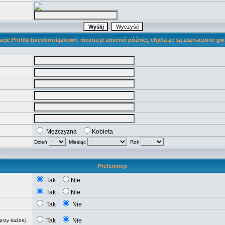
acje Profilu (nieobowiązkowe, można je zmienić później, chyba że są zaznaczone gw
Mężczyzna
Kobieta
Dzień
Miesiąc
Rok
Preferencje
Tak
Nie
Tak
Nie
Tak
Nie
Tak
Nie
przy każdej