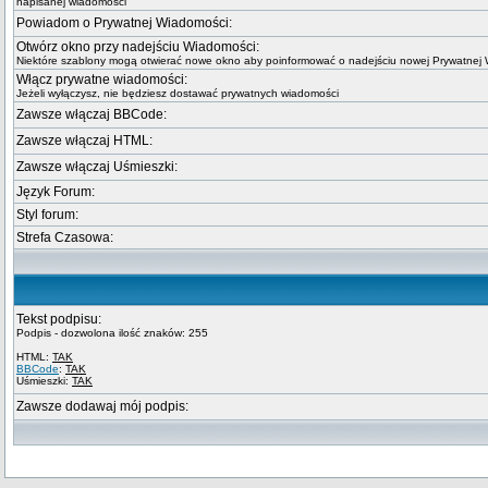
napisanej wiadomości
Powiadom o Prywatnej Wiadomości:
Otwórz okno przy nadejściu Wiadomości:
Niektóre szablony mogą otwierać nowe okno aby poinformować o nadejściu nowej Prywatnej
Włącz prywatne wiadomości:
Jeżeli wyłączysz, nie będziesz dostawać prywatnych wiadomości
Zawsze włączaj BBCode:
Zawsze włączaj HTML:
Zawsze włączaj Uśmieszki:
Język Forum:
Styl forum:
Strefa Czasowa:
Tekst podpisu:
Podpis - dozwolona ilość znaków: 255
HTML:
TAK
BBCode
:
TAK
Uśmieszki:
TAK
Zawsze dodawaj mój podpis: