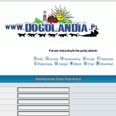
Forum mieszkańców psiej wioski
FAQ
Szukaj
Użytkownicy
Grupy
Statystyki
Rejestracja
Zaloguj
Album
Chat
Download
Obowiązkowe Dane Rejestracji