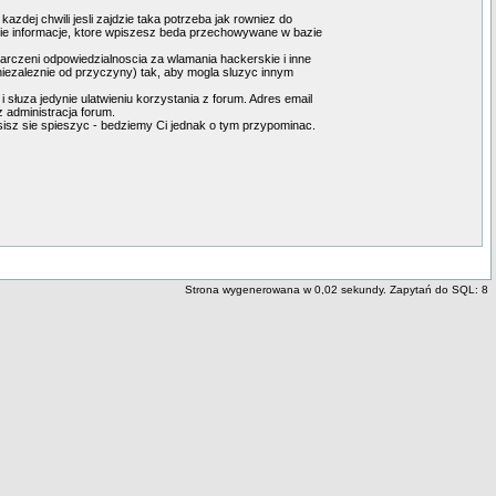
dej chwili jesli zajdzie taka potrzeba jak rowniez do
kie informacje, ktore wpiszesz beda przechowywane w bazie
arczeni odpowiedzialnoscia za wlamania hackerskie i inne
iezaleznie od przyczyny) tak, aby mogla sluzyc innym
słuza jedynie ulatwieniu korzystania z forum. Adres email
 administracja forum.
musisz sie spieszyc - bedziemy Ci jednak o tym przypominac.
Strona wygenerowana w 0,02 sekundy. Zapytań do SQL: 8