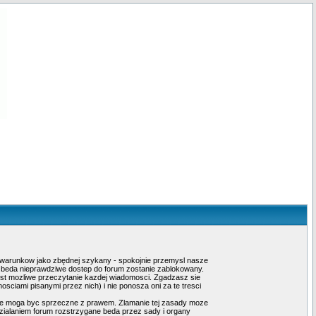
ch warunkow jako zbędnej szykany - spokojnie przemysl nasze
e beda nieprawdziwe dostep do forum zostanie zablokowany.
est mozliwe przeczytanie kazdej wiadomosci. Zgadzasz sie
ciami pisanymi przez nich) i nie ponosza oni za te tresci
ore moga byc sprzeczne z prawem. Zlamanie tej zasady moze
zialaniem forum rozstrzygane beda przez sady i organy