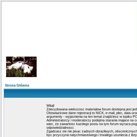
Strona Główna
Witaj!
Zdecydowana wiekszosc materialow forum dostepna jest jed
Obowiazkowe dane rejestracji to NICK, e-mail, plec, data u
argumenty - wyjasnienia na ten temat znajdziesz w topiku 
Administratorzy i moderatorzy podejma starania majace na c
wiec, że zawartosc kazdego postu na tym forum wyraza pogla
odpowiedzialnosci.
Zgadzasz sie nie pisac zadnych obrazliwych, obscenicznych
byc przyczyna natychmiastowego i trwalego usuniecia z lis