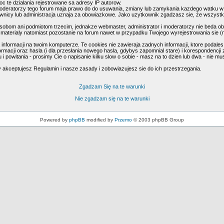
c te dzialania rejestrowane sa adresy IP autorow.
oderatorzy tego forum maja prawo do do usuwania, zmiany lub zamykania kazdego watku w kaz
kownicy lub administracja uznaja za obowiazkowe. Jako uzytkownik zgadzasz sie, że wszyst
obom ani podmiotom trzecim, jednakze webmaster, administrator i moderatorzy nie beda ob
materialy natomiast pozostanie na forum nawet w przypadku Twojego wyrejestrowania sie (n
formacji na twoim komputerze. Te cookies nie zawieraja zadnych informacji, ktore podales i 
macji oraz hasla (i dla przesłania nowego hasla, gdybys zapomnial stare) i korespondencji z
 i powitania - prosimy Cie o napisanie kilku slow o sobie - masz na to dzien lub dwa - nie 
y akceptujesz Regulamin i nasze zasady i zobowiazujesz sie do ich przestrzegania.
Zgadzam Się na te warunki
Nie zgadzam się na te warunki
Powered by
phpBB
modified by
Przemo
© 2003 phpBB Group