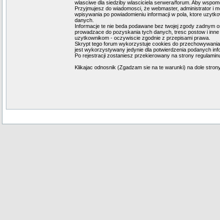
wlasciwe dla siedziby wlasciciela serwera/forum. Aby wspomo
Przyjmujesz do wiadomosci, że webmaster, administrator i m
wpisywania po powiadomieniu informacji w pola, ktore uzyt
danych.
Informacje te nie beda podawane bez twojej zgody zadnym os
prowadzace do pozyskania tych danych, tresc postow i inne 
uzytkownikom - oczywiscie zgodnie z przepisami prawa.
Skrypt tego forum wykorzystuje cookies do przechowywania in
jest wykorzystywany jedynie dla potwierdzenia podanych infor
Po rejestracji zostaniesz przekierowany na strony regulaminu
Klikajac odnosnik (Zgadzam sie na te warunki) na dole stron