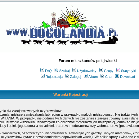
Forum mieszkańców psiej wioski
FAQ
Szukaj
Użytkownicy
Grupy
Statystyki
Rejestracja
Zaloguj
Album
Chat
Download
- Warunki Rejestracji
ynie dla zarejestrowanych uzytkownikow.
rodzenia, miejsce zamieszkania lub region w przypadku malych miejscowosci. Nie traktuj ty
POWITANIA. W przypadku nie podania tych danych nie zostaniesz zarejestrowany a jesli dan
elu usuwanie wszelkich uznawanych za obrazliwe materialow jak najszybciej, jednakze nie j
dy i opinie jego autora a nie administratorow, moderatorow czy webmasterow (poza wiadomos
, wulgarnych, oszczerczych, nienawistnych, zawierajacych grozby i innych materialow, kt
ty uzytkownikow (wraz z powiadomieniem odpowiednich wladz). Wszelkie spory zwiazane z d