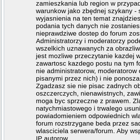
zamieszkania lub region w przypad
warunkow jako zbędnej szykany - 
wyjasnienia na ten temat znajdzi
podania tych danych nie zostanies
nieprawdziwe dostep do forum zos
Administratorzy i moderatorzy po
wszelkich uznawanych za obrazliwe
jest mozliwe przeczytanie kazdej 
zawartosc kazdego postu na tym fo
nie administratorow, moderatoro
pisanymi przez nich) i nie ponosza 
Zgadzasz sie nie pisac zadnych o
oszczerczych, nienawistnych, zawi
moga byc sprzeczne z prawem. Zl
natychmiastowego i trwalego usuni
powiadomieniem odpowiednich wlad
forum rozstrzygane beda przez sad
wlasciciela serwera/forum. Aby ws
IP autorow.