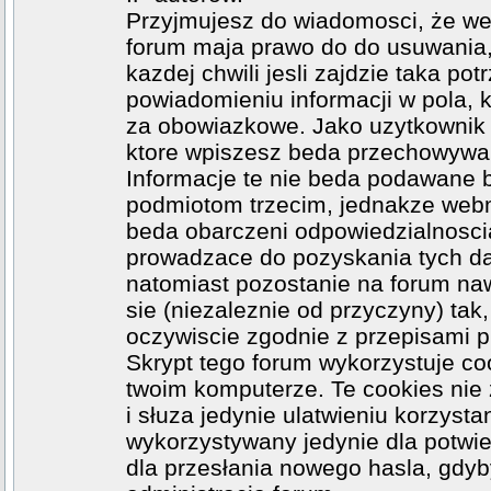
Przyjmujesz do wiadomosci, że web
forum maja prawo do do usuwania
kazdej chwili jesli zajdzie taka p
powiadomieniu informacji w pola, k
za obowiazkowe. Jako uzytkownik z
ktore wpiszesz beda przechowywa
Informacje te nie beda podawane 
podmiotom trzecim, jednakze webma
beda obarczeni odpowiedzialnosci
prowadzace do pozyskania tych dan
natomiast pozostanie na forum na
sie (niezaleznie od przyczyny) ta
oczywiscie zgodnie z przepisami 
Skrypt tego forum wykorzystuje co
twoim komputerze. Te cookies nie 
i słuza jedynie ulatwieniu korzysta
wykorzystywany jedynie dla potwie
dla przesłania nowego hasla, gdyb