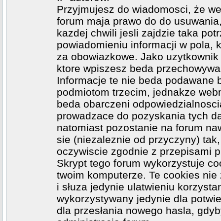
Przyjmujesz do wiadomosci, że web
forum maja prawo do do usuwania
kazdej chwili jesli zajdzie taka p
powiadomieniu informacji w pola, k
za obowiazkowe. Jako uzytkownik z
ktore wpiszesz beda przechowywa
Informacje te nie beda podawane 
podmiotom trzecim, jednakze webma
beda obarczeni odpowiedzialnosci
prowadzace do pozyskania tych dan
natomiast pozostanie na forum na
sie (niezaleznie od przyczyny) ta
oczywiscie zgodnie z przepisami 
Skrypt tego forum wykorzystuje co
twoim komputerze. Te cookies nie 
i słuza jedynie ulatwieniu korzysta
wykorzystywany jedynie dla potwie
dla przesłania nowego hasla, gdyb