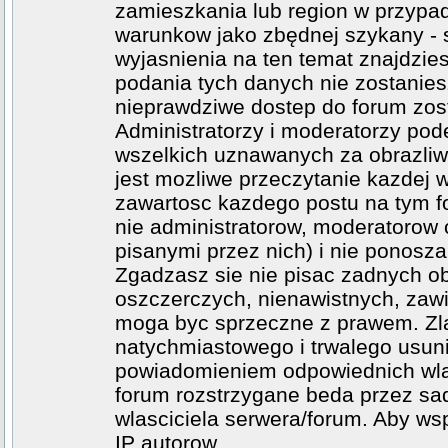
zamieszkania lub region w przypad
warunkow jako zbędnej szykany - 
wyjasnienia na ten temat znajdzi
podania tych danych nie zostanies
nieprawdziwe dostep do forum zos
Administratorzy i moderatorzy po
wszelkich uznawanych za obrazliwe
jest mozliwe przeczytanie kazdej 
zawartosc kazdego postu na tym fo
nie administratorow, moderatoro
pisanymi przez nich) i nie ponosza 
Zgadzasz sie nie pisac zadnych o
oszczerczych, nienawistnych, zawi
moga byc sprzeczne z prawem. Zl
natychmiastowego i trwalego usuni
powiadomieniem odpowiednich wlad
forum rozstrzygane beda przez sad
wlasciciela serwera/forum. Aby ws
IP autorow.