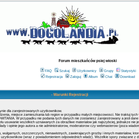
Forum mieszkańców psiej wioski
FAQ
Szukaj
Użytkownicy
Grupy
Statystyki
Rejestracja
Zaloguj
Album
Chat
Download
- Warunki Rejestracji
ynie dla zarejestrowanych uzytkownikow.
rodzenia, miejsce zamieszkania lub region w przypadku malych miejscowosci. Nie traktuj ty
POWITANIA. W przypadku nie podania tych danych nie zostaniesz zarejestrowany a jesli dan
elu usuwanie wszelkich uznawanych za obrazliwe materialow jak najszybciej, jednakze nie j
dy i opinie jego autora a nie administratorow, moderatorow czy webmasterow (poza wiadomos
, wulgarnych, oszczerczych, nienawistnych, zawierajacych grozby i innych materialow, kt
ty uzytkownikow (wraz z powiadomieniem odpowiednich wladz). Wszelkie spory zwiazane z d