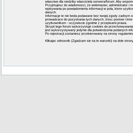
wlasciwe dla siedziby wlasciciela serwera/forum. Aby wspomo
Przyjmujesz do wiadomosci, że webmaster, administrator i m
wpisywania po powiadomieniu informacji w pola, ktore uzyt
danych.
Informacje te nie beda podawane bez twojej zgody zadnym os
prowadzace do pozyskania tych danych, tresc postow i inne 
uzytkownikom - oczywiscie zgodnie z przepisami prawa.
Skrypt tego forum wykorzystuje cookies do przechowywania in
jest wykorzystywany jedynie dla potwierdzenia podanych infor
Po rejestracji zostaniesz przekierowany na strony regulaminu
Klikajac odnosnik (Zgadzam sie na te warunki) na dole stron