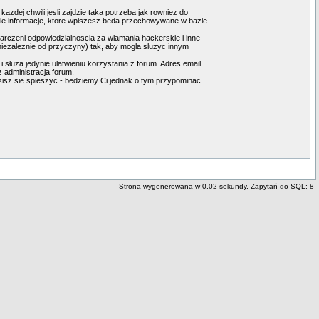
dej chwili jesli zajdzie taka potrzeba jak rowniez do
kie informacje, ktore wpiszesz beda przechowywane w bazie
arczeni odpowiedzialnoscia za wlamania hackerskie i inne
iezaleznie od przyczyny) tak, aby mogla sluzyc innym
słuza jedynie ulatwieniu korzystania z forum. Adres email
 administracja forum.
musisz sie spieszyc - bedziemy Ci jednak o tym przypominac.
Strona wygenerowana w 0,02 sekundy. Zapytań do SQL: 8