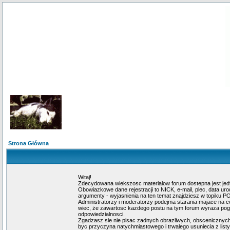
Strona Główna
Witaj!
Zdecydowana wiekszosc materialow forum dostepna jest jed
Obowiazkowe dane rejestracji to NICK, e-mail, plec, data u
argumenty - wyjasnienia na ten temat znajdziesz w topiku 
Administratorzy i moderatorzy podejma starania majace na c
wiec, że zawartosc kazdego postu na tym forum wyraza pogla
odpowiedzialnosci.
Zgadzasz sie nie pisac zadnych obrazliwych, obscenicznych
byc przyczyna natychmiastowego i trwalego usuniecia z lis