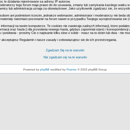
c te dzialania rejestrowane sa adresy IP autorow.
oderatorzy tego forum maja prawo do do usuwania, zmiany lub zamykania kazdego watku w kaz
kownicy lub administracja uznaja za obowiazkowe. Jako uzytkownik zgadzasz sie, że wszyst
obom ani podmiotom trzecim, jednakze webmaster, administrator i moderatorzy nie beda ob
materialy natomiast pozostanie na forum nawet w przypadku Twojego wyrejestrowania sie (n
formacji na twoim komputerze. Te cookies nie zawieraja zadnych informacji, ktore podales i 
macji oraz hasla (i dla przesłania nowego hasla, gdybys zapomnial stare) i korespondencji z
 i powitania - prosimy Cie o napisanie kilku slow o sobie - masz na to dzien lub dwa - nie 
y akceptujesz Regulamin i nasze zasady i zobowiazujesz sie do ich przestrzegania.
Zgadzam Się na te warunki
Nie zgadzam się na te warunki
Powered by
phpBB
modified by
Przemo
© 2003 phpBB Group