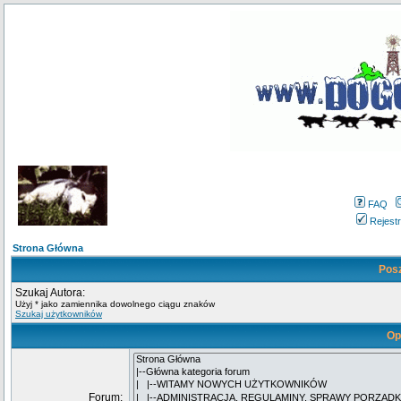
FAQ
Rejestr
Strona Główna
Pos
Szukaj Autora:
Użyj * jako zamiennika dowolnego ciągu znaków
Szukaj użytkowników
Op
Forum: