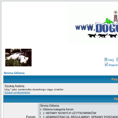
FAQ
Rejestr
Strona Główna
Pos
Szukaj Autora:
Użyj * jako zamiennika dowolnego ciągu znaków
Szukaj użytkowników
Op
Forum: