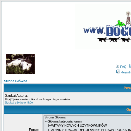
FAQ
Rejestr
Strona Główna
Pos
Szukaj Autora:
Użyj * jako zamiennika dowolnego ciągu znaków
Szukaj użytkowników
Op
Forum: