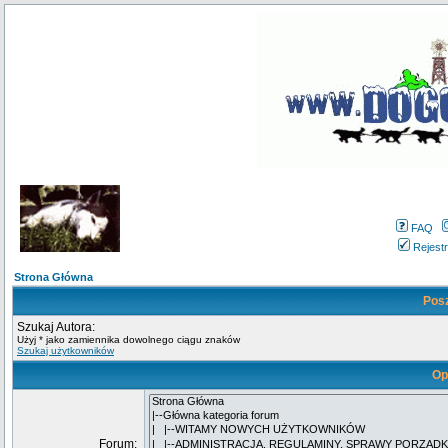
FAQ
Rejestr
Strona Główna
Pos
Szukaj Autora:
Użyj * jako zamiennika dowolnego ciągu znaków
Szukaj użytkowników
Op
Forum: