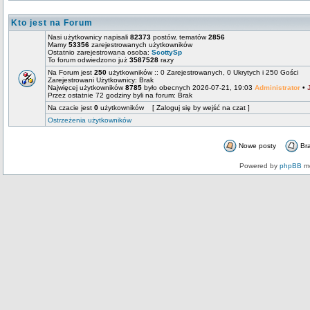
Kto jest na Forum
Nasi użytkownicy napisali
82373
postów, tematów
2856
Mamy
53356
zarejestrowanych użytkowników
Ostatnio zarejestrowana osoba:
ScottySp
To forum odwiedzono już
3587528
razy
Na Forum jest
250
użytkowników :: 0 Zarejestrowanych, 0 Ukrytych i 250 Gości
Zarejestrowani Użytkownicy: Brak
Najwięcej użytkowników
8785
było obecnych 2026-07-21, 19:03
Administrator
•
Przez ostatnie 72 godziny byli na forum: Brak
Na czacie jest
0
użytkowników [ Zaloguj się by wejść na czat ]
Ostrzeżenia użytkowników
Nowe posty
Br
Powered by
phpBB
mo