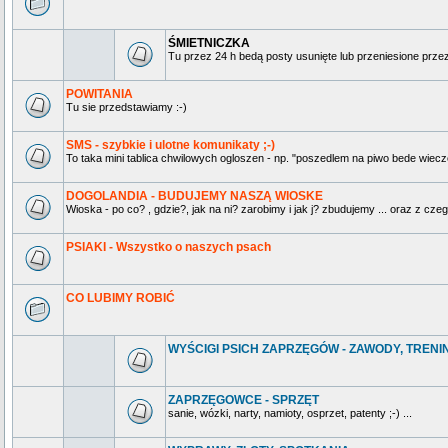
ŚMIETNICZKA
Tu przez 24 h bedą posty usunięte lub przeniesione prz
POWITANIA
Tu sie przedstawiamy :-)
SMS - szybkie i ulotne komunikaty ;-)
To taka mini tablica chwilowych ogloszen - np. "poszedlem na piwo bede wieczo
DOGOLANDIA - BUDUJEMY NASZĄ WIOSKE
Wioska - po co? , gdzie?, jak na ni? zarobimy i jak j? zbudujemy ... oraz z czeg
PSIAKI - Wszystko o naszych psach
CO LUBIMY ROBIĆ
WYŚCIGI PSICH ZAPRZĘGÓW - ZAWODY, TRENING
ZAPRZĘGOWCE - SPRZĘT
sanie, wózki, narty, namioty, osprzet, patenty ;-) ...