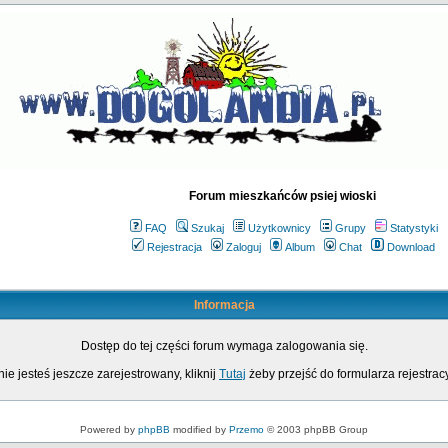
Forum mieszkańców psiej wioski
FAQ
Szukaj
Użytkownicy
Grupy
Statystyki
Rejestracja
Zaloguj
Album
Chat
Download
Informacja
Dostęp do tej części forum wymaga zalogowania się.
nie jesteś jeszcze zarejestrowany, kliknij
Tutaj
żeby przejść do formularza rejestrac
Powered by
phpBB
modified by
Przemo
© 2003 phpBB Group