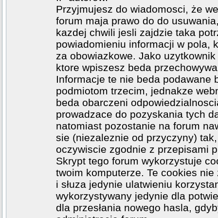
Przyjmujesz do wiadomosci, że web
forum maja prawo do do usuwania
kazdej chwili jesli zajdzie taka p
powiadomieniu informacji w pola, k
za obowiazkowe. Jako uzytkownik z
ktore wpiszesz beda przechowywa
Informacje te nie beda podawane 
podmiotom trzecim, jednakze webma
beda obarczeni odpowiedzialnosci
prowadzace do pozyskania tych dan
natomiast pozostanie na forum na
sie (niezaleznie od przyczyny) ta
oczywiscie zgodnie z przepisami 
Skrypt tego forum wykorzystuje co
twoim komputerze. Te cookies nie 
i słuza jedynie ulatwieniu korzysta
wykorzystywany jedynie dla potwie
dla przesłania nowego hasla, gdyb