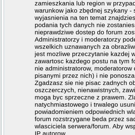
zamieszkania lub region w przypad
warunkow jako zbędnej szykany - 
wyjasnienia na ten temat znajdzi
podania tych danych nie zostanies
nieprawdziwe dostep do forum zos
Administratorzy i moderatorzy po
wszelkich uznawanych za obrazliwe
jest mozliwe przeczytanie kazdej 
zawartosc kazdego postu na tym fo
nie administratorow, moderatoro
pisanymi przez nich) i nie ponosza 
Zgadzasz sie nie pisac zadnych o
oszczerczych, nienawistnych, zawi
moga byc sprzeczne z prawem. Zl
natychmiastowego i trwalego usuni
powiadomieniem odpowiednich wlad
forum rozstrzygane beda przez sad
wlasciciela serwera/forum. Aby ws
IP autorow.