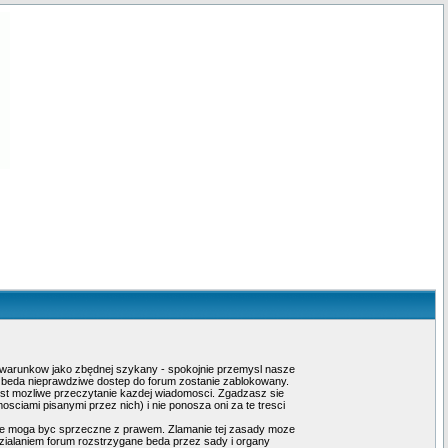
ch warunkow jako zbędnej szykany - spokojnie przemysl nasze
e beda nieprawdziwe dostep do forum zostanie zablokowany.
est mozliwe przeczytanie kazdej wiadomosci. Zgadzasz sie
ciami pisanymi przez nich) i nie ponosza oni za te tresci
ore moga byc sprzeczne z prawem. Zlamanie tej zasady moze
zialaniem forum rozstrzygane beda przez sady i organy