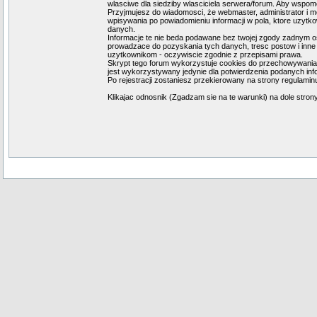
wlasciwe dla siedziby wlasciciela serwera/forum. Aby wspomo
Przyjmujesz do wiadomosci, że webmaster, administrator i m
wpisywania po powiadomieniu informacji w pola, ktore uzyt
danych.
Informacje te nie beda podawane bez twojej zgody zadnym os
prowadzace do pozyskania tych danych, tresc postow i inne 
uzytkownikom - oczywiscie zgodnie z przepisami prawa.
Skrypt tego forum wykorzystuje cookies do przechowywania in
jest wykorzystywany jedynie dla potwierdzenia podanych infor
Po rejestracji zostaniesz przekierowany na strony regulaminu
Klikajac odnosnik (Zgadzam sie na te warunki) na dole stron