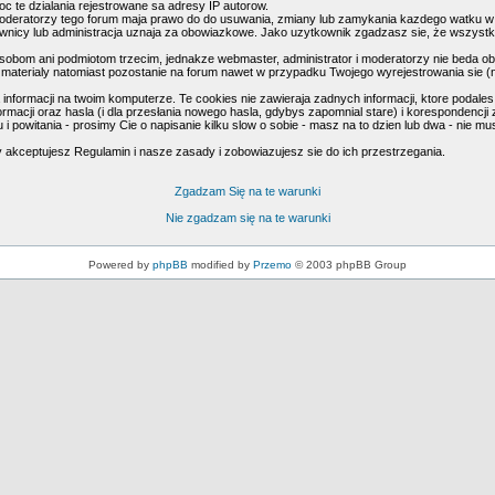
c te dzialania rejestrowane sa adresy IP autorow.
oderatorzy tego forum maja prawo do do usuwania, zmiany lub zamykania kazdego watku w kaz
kownicy lub administracja uznaja za obowiazkowe. Jako uzytkownik zgadzasz sie, że wszyst
obom ani podmiotom trzecim, jednakze webmaster, administrator i moderatorzy nie beda ob
materialy natomiast pozostanie na forum nawet w przypadku Twojego wyrejestrowania sie (n
formacji na twoim komputerze. Te cookies nie zawieraja zadnych informacji, ktore podales i 
macji oraz hasla (i dla przesłania nowego hasla, gdybys zapomnial stare) i korespondencji z
 i powitania - prosimy Cie o napisanie kilku slow o sobie - masz na to dzien lub dwa - nie 
y akceptujesz Regulamin i nasze zasady i zobowiazujesz sie do ich przestrzegania.
Zgadzam Się na te warunki
Nie zgadzam się na te warunki
Powered by
phpBB
modified by
Przemo
© 2003 phpBB Group