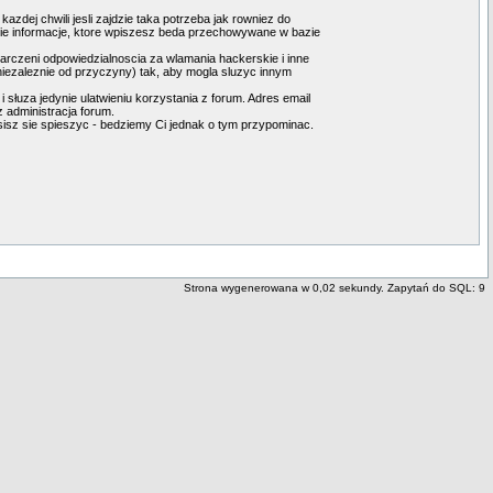
dej chwili jesli zajdzie taka potrzeba jak rowniez do
kie informacje, ktore wpiszesz beda przechowywane w bazie
arczeni odpowiedzialnoscia za wlamania hackerskie i inne
iezaleznie od przyczyny) tak, aby mogla sluzyc innym
słuza jedynie ulatwieniu korzystania z forum. Adres email
 administracja forum.
musisz sie spieszyc - bedziemy Ci jednak o tym przypominac.
Strona wygenerowana w 0,02 sekundy. Zapytań do SQL: 9