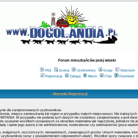
Forum mieszkańców psiej wioski
FAQ
Szukaj
Użytkownicy
Grupy
Statystyki
Rejestracja
Zaloguj
Album
Chat
Download
- Warunki Rejestracji
ynie dla zarejestrowanych uzytkownikow.
rodzenia, miejsce zamieszkania lub region w przypadku malych miejscowosci. Nie traktuj ty
POWITANIA. W przypadku nie podania tych danych nie zostaniesz zarejestrowany a jesli dan
elu usuwanie wszelkich uznawanych za obrazliwe materialow jak najszybciej, jednakze nie j
dy i opinie jego autora a nie administratorow, moderatorow czy webmasterow (poza wiadomos
, wulgarnych, oszczerczych, nienawistnych, zawierajacych grozby i innych materialow, kt
ty uzytkownikow (wraz z powiadomieniem odpowiednich wladz). Wszelkie spory zwiazane z d