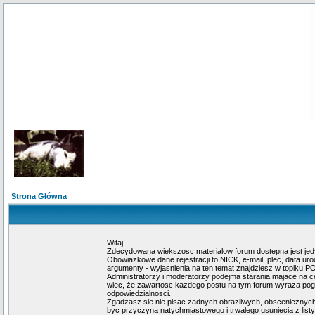
Strona Główna
Witaj!
Zdecydowana wiekszosc materialow forum dostepna jest jed
Obowiazkowe dane rejestracji to NICK, e-mail, plec, data u
argumenty - wyjasnienia na ten temat znajdziesz w topiku 
Administratorzy i moderatorzy podejma starania majace na c
wiec, że zawartosc kazdego postu na tym forum wyraza pogla
odpowiedzialnosci.
Zgadzasz sie nie pisac zadnych obrazliwych, obscenicznych
byc przyczyna natychmiastowego i trwalego usuniecia z lis