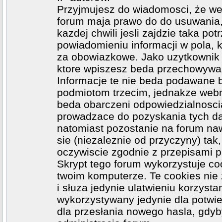
Przyjmujesz do wiadomosci, że web
forum maja prawo do do usuwania
kazdej chwili jesli zajdzie taka p
powiadomieniu informacji w pola, k
za obowiazkowe. Jako uzytkownik z
ktore wpiszesz beda przechowywa
Informacje te nie beda podawane 
podmiotom trzecim, jednakze webma
beda obarczeni odpowiedzialnosci
prowadzace do pozyskania tych dan
natomiast pozostanie na forum na
sie (niezaleznie od przyczyny) ta
oczywiscie zgodnie z przepisami 
Skrypt tego forum wykorzystuje co
twoim komputerze. Te cookies nie 
i słuza jedynie ulatwieniu korzysta
wykorzystywany jedynie dla potwie
dla przesłania nowego hasla, gdyb