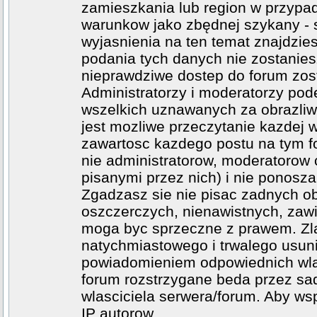
zamieszkania lub region w przypad
warunkow jako zbędnej szykany - 
wyjasnienia na ten temat znajdzi
podania tych danych nie zostanies
nieprawdziwe dostep do forum zos
Administratorzy i moderatorzy po
wszelkich uznawanych za obrazliwe
jest mozliwe przeczytanie kazdej 
zawartosc kazdego postu na tym fo
nie administratorow, moderatoro
pisanymi przez nich) i nie ponosza 
Zgadzasz sie nie pisac zadnych o
oszczerczych, nienawistnych, zawi
moga byc sprzeczne z prawem. Zl
natychmiastowego i trwalego usuni
powiadomieniem odpowiednich wlad
forum rozstrzygane beda przez sad
wlasciciela serwera/forum. Aby ws
IP autorow.