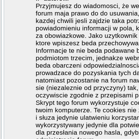
Przyjmujesz do wiadomosci, że web
forum maja prawo do do usuwania
kazdej chwili jesli zajdzie taka p
powiadomieniu informacji w pola, k
za obowiazkowe. Jako uzytkownik z
ktore wpiszesz beda przechowywa
Informacje te nie beda podawane 
podmiotom trzecim, jednakze webma
beda obarczeni odpowiedzialnosci
prowadzace do pozyskania tych dan
natomiast pozostanie na forum na
sie (niezaleznie od przyczyny) ta
oczywiscie zgodnie z przepisami 
Skrypt tego forum wykorzystuje co
twoim komputerze. Te cookies nie 
i słuza jedynie ulatwieniu korzysta
wykorzystywany jedynie dla potwie
dla przesłania nowego hasla, gdyb