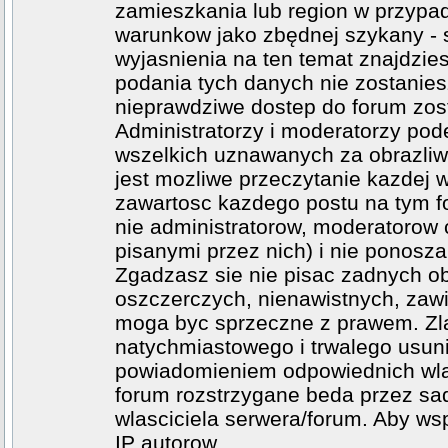
zamieszkania lub region w przypad
warunkow jako zbędnej szykany - 
wyjasnienia na ten temat znajdzi
podania tych danych nie zostanies
nieprawdziwe dostep do forum zos
Administratorzy i moderatorzy po
wszelkich uznawanych za obrazliwe
jest mozliwe przeczytanie kazdej 
zawartosc kazdego postu na tym fo
nie administratorow, moderatoro
pisanymi przez nich) i nie ponosza 
Zgadzasz sie nie pisac zadnych o
oszczerczych, nienawistnych, zawi
moga byc sprzeczne z prawem. Zl
natychmiastowego i trwalego usuni
powiadomieniem odpowiednich wlad
forum rozstrzygane beda przez sad
wlasciciela serwera/forum. Aby ws
IP autorow.