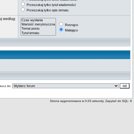
Przeszukaj tylko tytuł wiadomości
Przeszukaj tylko opis tematu
uj według:
Rosnąco
Malejąco
kocz do:
Strona wygenerowana w 0,03 sekundy. Zapytań do SQL: 8