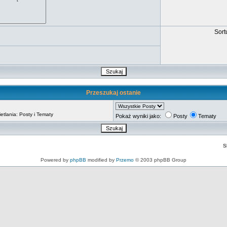
Sort
Przeszukaj ostanie
tlania: Posty i Tematy
Pokaż wyniki jako:
Posty
Tematy
S
Powered by
phpBB
modified by
Przemo
© 2003 phpBB Group