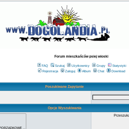
Forum mieszkańców psiej wioski
FAQ
Szukaj
Użytkownicy
Grupy
Statystyki
Rejestracja
Zaloguj
Album
Chat
Download
Poszukiwane Zapytanie
Opcje Wyszukiwania
Przeszuka