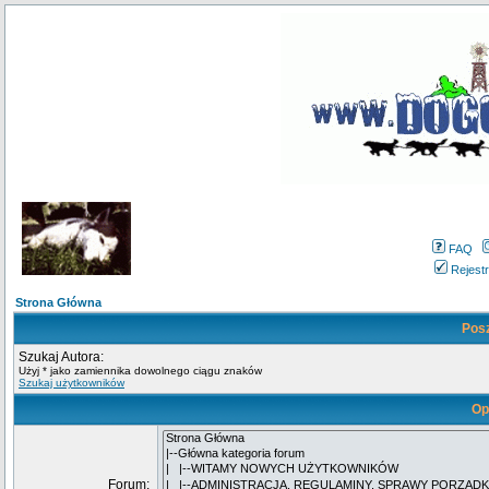
FAQ
Rejestr
Strona Główna
Pos
Szukaj Autora:
Użyj * jako zamiennika dowolnego ciągu znaków
Szukaj użytkowników
Op
Forum: